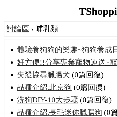
TShoppi
討論區
› 哺乳類
體驗養狗狗的樂趣~狗狗養成
好方便!!分享專業寵物運送~
失蹤協尋臘腸犬
(0篇回復)
品種介紹.北京狗
(0篇回復)
洗狗DIY-10大步驟
(0篇回復)
品種介紹.長毛迷你臘腸狗
(0