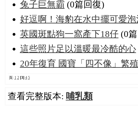
兔子巨無霸
(0篇回復)
好逗啊！海豹在水中擺可愛泡
英國斑點狗一窩產下18仔
(0
這些照片足以溫暖最冷酷的心
20年復育 國寶「四不像」繁
頁:
1
2
[3]
4
5
查看完整版本:
哺乳類