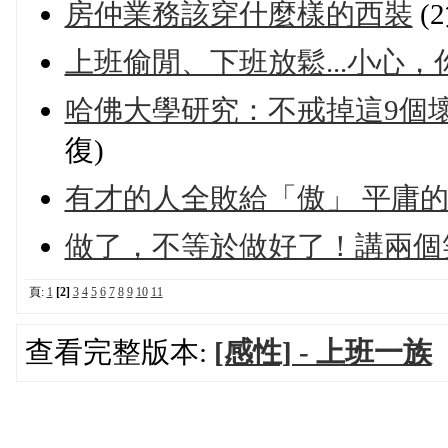
房仲業務該穿什麼樣的西裝
(
上班偷閒、下班放鬆...小心，
哈佛大學研究：不戒掉這9個
復)
有才的人全敗給「傲」 平庸
做了，不等於做好了！講兩個
頁:
1
[2]
3
4
5
6
7
8
9
10
11
查看完整版本:
[感性] - 上班一族