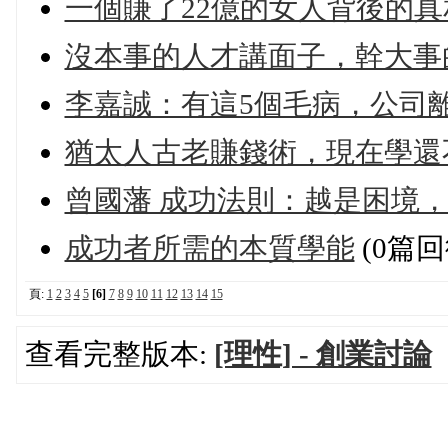
一個賺了22億的女人背後的
沒本事的人才講面子，幹大事
李嘉誠：有這5個毛病，公司
猶太人古老賺錢術，現在學還
曾國藩 成功法則：越是困境，
成功者所需的本質學能
(0篇回
頁:
1
2
3
4
5
[6]
7
8
9
10
11
12
13
14
15
查看完整版本:
[理性] - 創業討論