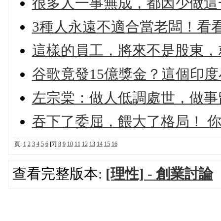
很多人一事無成，都因少做這
3種人永遠不適合當老闆！看
這樣的員工，將來不是股東，
谷歌竟發15億獎金？這個印
左宗棠：做人低調處世，做事
吞下了委屈，餵大了格局！ 你受
頁:
1
2
3
4
5
6
[7]
8
9
10
11
12
13
14
15
16
查看完整版本:
[理性] - 創業討論