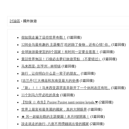
討論區
› 國外旅遊
假如我走遍了這些世界奇觀！
(1篇回復)
12间全马最有趣的 主题餐厅,吃的除了食物，还有心情! 你...
(1篇回復)
全球旅游最便宜的8个国家！有时间一定要去逛逛！
(1篇回復)
童話世界無誤！15個必去夢幻旅遊景點 （不要错过）
(1篇回復)
马来西亚- 彭亨州 - 林明镇
(1篇回復)
旅行，让你明白什么是一辈子的朋友。
(1篇回復)
[吉兰丹]三大佛庙和东南亚最大的坐佛
(1篇回復)
『新』！！！马来西亚霹雳直弄新开了一个休闲农庄有吃...
(1篇回復)
11个到马六甲必吃的美食
(1篇回復)
【怡保 ☆ 布先】Pusing Pusing nanti pening kepala ❤
(2篇回復)
世界上最富裕最美麗的國家，真的大開眼界
(1篇回復)
★ 另一超級壯觀的主題樂園！本月8號開幕！
(1篇回復)
說走就走的旅行- 六座不用攢錢就出發的國家
(2篇回復)