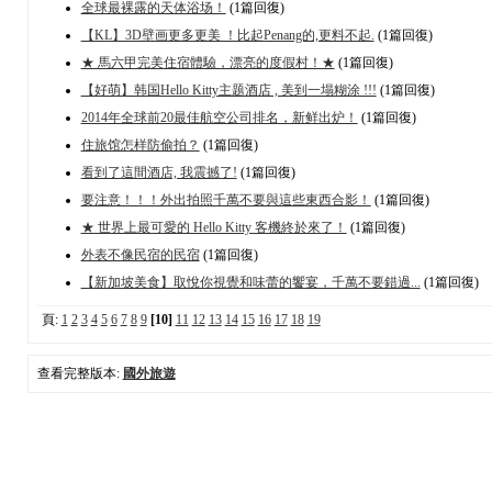
全球最裸露的天体浴场！
(1篇回復)
【KL】3D壁画更多更美 ！比起Penang的,更料不起.
(1篇回復)
★ 馬六甲完美住宿體驗，漂亮的度假村！★
(1篇回復)
【好萌】韩国Hello Kitty主题酒店 , 美到一塌糊涂 !!!
(1篇回復)
2014年全球前20最佳航空公司排名，新鲜出炉！
(1篇回復)
住旅馆怎样防偷拍？
(1篇回復)
看到了這間酒店, 我震撼了!
(1篇回復)
要注意！！！外出拍照千萬不要與這些東西合影！
(1篇回復)
★ 世界上最可愛的 Hello Kitty 客機終於來了！
(1篇回復)
外表不像民宿的民宿
(1篇回復)
【新加坡美食】取悅你視覺和味蕾的饗宴，千萬不要錯過...
(1篇回復)
頁:
1
2
3
4
5
6
7
8
9
[10]
11
12
13
14
15
16
17
18
19
查看完整版本:
國外旅遊