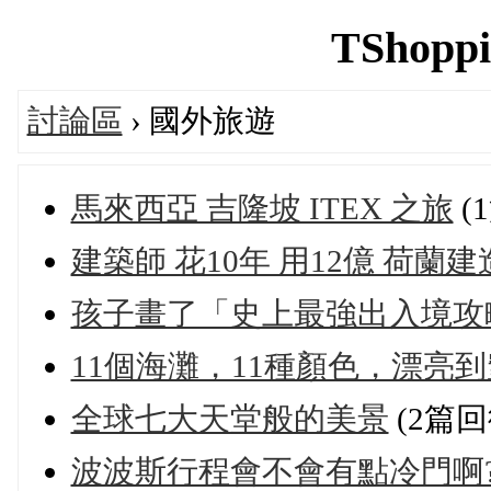
TShoppi
討論區
› 國外旅遊
馬來西亞 吉隆坡 ITEX 之旅
(
建築師 花10年 用12億 荷
孩子畫了「史上最強出入境攻
11個海灘，11種顏色，漂亮
全球七大天堂般的美景
(2篇回
波波斯行程會不會有點冷門啊