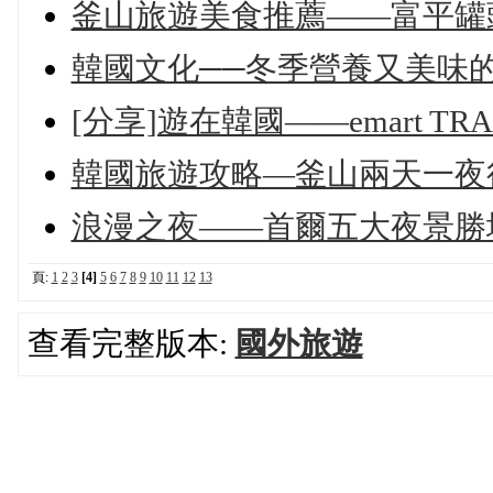
釜山旅遊美食推薦——富平罐
韓國文化──冬季營養又美味
[分享]遊在韓國——emart T
韓國旅遊攻略—釜山兩天一夜
浪漫之夜——首爾五大夜景勝
頁:
1
2
3
[4]
5
6
7
8
9
10
11
12
13
查看完整版本:
國外旅遊