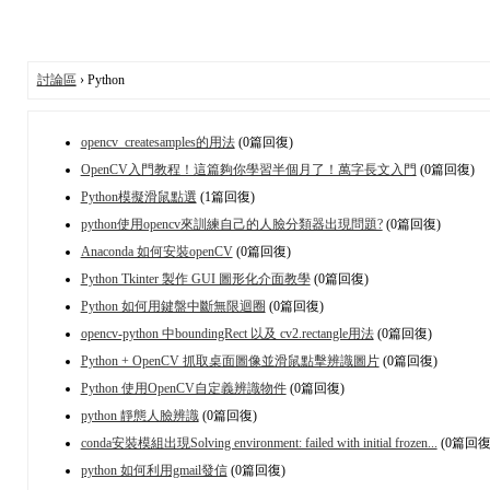
討論區
› Python
opencv_createsamples的用法
(0篇回復)
OpenCV入門教程！這篇夠你學習半個月了！萬字長文入門
(0篇回復)
Python模擬滑鼠點選
(1篇回復)
python使用opencv來訓練自己的人臉分類器出現問題?
(0篇回復)
Anaconda 如何安裝openCV
(0篇回復)
Python Tkinter 製作 GUI 圖形化介面教學
(0篇回復)
Python 如何用鍵盤中斷無限迴圈
(0篇回復)
opencv-python 中boundingRect 以及 cv2.rectangle用法
(0篇回復)
Python + OpenCV 抓取桌面圖像並滑鼠點擊辨識圖片
(0篇回復)
Python 使用OpenCV自定義辨識物件
(0篇回復)
python 靜態人臉辨識
(0篇回復)
conda安裝模組出現Solving environment: failed with initial frozen...
(0篇回復
python 如何利用gmail發信
(0篇回復)