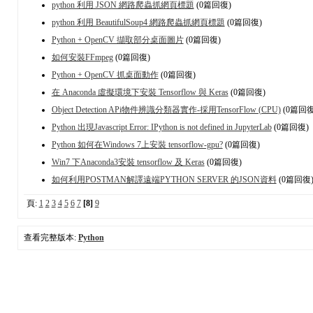
python 利用 JSON 網路爬蟲抓網頁標題
(0篇回復)
python 利用 BeautifulSoup4 網路爬蟲抓網頁標題
(0篇回復)
Python + OpenCV 擷取部分桌面圖片
(0篇回復)
如何安裝FFmpeg
(0篇回復)
Python + OpenCV 抓桌面動作
(0篇回復)
在 Anaconda 虛擬環境下安裝 Tensorflow 與 Keras
(0篇回復)
Object Detection APi物件辨識分類器實作-採用TensorFlow (CPU)
(0篇回復
Python 出現Javascript Error: IPython is not defined in JupyterLab
(0篇回復)
Python 如何在Windows 7上安裝 tensorflow-gpu?
(0篇回復)
Win7 下Anaconda3安裝 tensorflow 及 Keras
(0篇回復)
如何利用POSTMAN解譯遠端PYTHON SERVER 的JSON資料
(0篇回復
頁:
1
2
3
4
5
6
7
[8]
9
查看完整版本:
Python