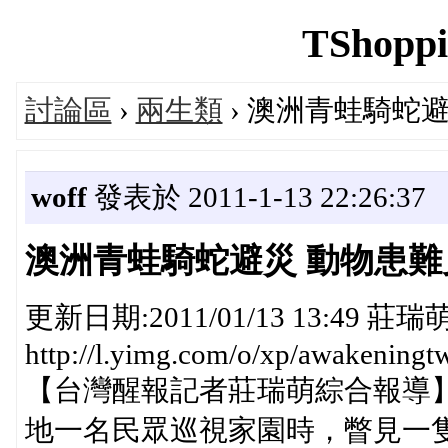
TShoppi
討論區
›
兩生類
› 澳洲青蛙騎蛇
woff
發表於 2011-1-13 22:26:37
澳洲青蛙騎蛇避災 動物患難
更新日期:2011/01/13 13:49 莊瑞
http://l.yimg.com/o/xp/awakening
【台灣醒報記者莊瑞萌綜合報導
地一名民眾巡視家園時，瞥見一