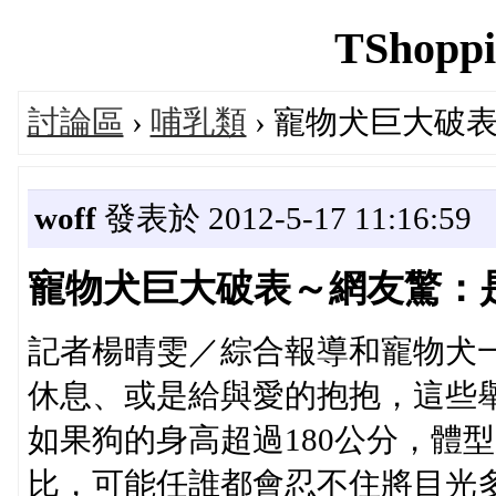
TShoppi
討論區
›
哺乳類
› 寵物犬巨大
woff
發表於 2012-5-17 11:16:59
寵物犬巨大破表～網友驚
記者楊晴雯／綜合報導和寵物犬
休息、或是給與愛的抱抱，這些
如果狗的身高超過180公分，體
比，可能任誰都會忍不住將目光