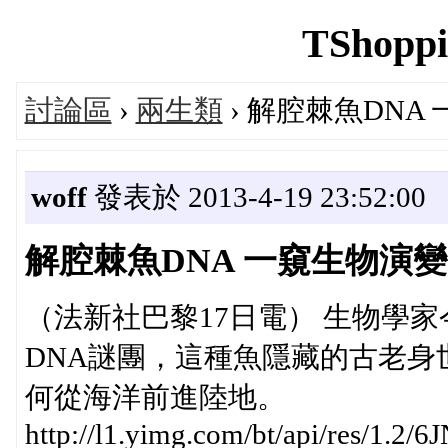
TShoppi
討論區
›
兩生類
› 解腔棘魚DNA
woff
發表於 2013-4-19 23:52:00
解腔棘魚DNA 一窺生物演變
（法新社巴黎17日電） 生物學
DNA謎團，這種魚隱藏的古老
何從海洋前進陸地。
http://l1.yimg.com/bt/api/res/1.