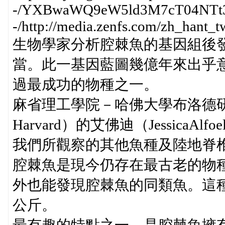
-/YXBwaWQ9eW5ld3M7cT04NTt
-/http://media.zenfs.com/zh_hant
生物學家分析腔棘魚的基因組後發
當。此一基因藍圖幾億年來出乎
過最成功的物種之一。
麻省理工學院－哈佛大學布洛德研究所（Bro
Harvard）的艾佛迪（Jessica
我們所觀察的其他魚種及陸地脊
腔棘魚是現今仍存在最古老的物
外也能發現腔棘魚的同類魚。這種
公斤。