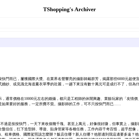
TShopping's Archiver
）
快門而已，屢獲國際大獎、在業界名聲響亮的攝影師戴群芳，揭露那些6000元超便
紗、或見識北海道薰衣草季的壯麗，一趟下來沒有數十萬元可是成行不了，但為什麼還
，通常價格在10000元左右的婚攝，都只是工程師的休閒興趣、業餘玩家的「友情
是如果要好的服務，一定所費不貲。攝影師的工作，可不只按快門而已……
影師不過是按按快門，一天下來收個幾千塊、甚至上萬元，好像很好賺，但事實上，攝
全盤信任，扛下造型師、導遊、貼身管家等各種任務，工作內容千奇百怪，超乎想像
fi、租車價格、國際駕照該怎麼辦？飯店住哪？新人住哪？他那邊到我這邊要多遠？