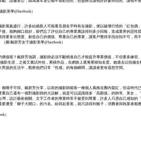
鼓勵、說服老公，因為通常老公都不喜歡拍照，想盡辦法讓他好好參與拍照、讓他不
學@facebook）
影風氣盛行，許多結婚新人可能看見朋友平時有在攝影，便以破壞行情的「紅包價」請
能夠餬口就好，卻們忘了評估自己的專業應該得到多少回報，造成業界的惡性競爭。對此，
就得要拿出態度、創造自己的價值、尊重自己的專業，讓客戶覺得非找你拍不可，而
戴群芳女子攝影美學@facebook）
的價值呢？戴群芳強調，攝影師必須不斷精進自己才能提升專業價值，不但要多練習
始攝影生涯，之後又嘗試外拍，累積作品，在網路上逐漸累積知名度。她過去以拍攝女
大男孩的生活中，觀察他們日常「性感」的每個瞬間，讓讀者更有遐想空間。
」都唾手可得。戴群芳分享，以前的攝影師能靠一種個人風格在圈內竄紅，但這時代
尊重自己還有一個對攝影師的大誤解，就是可以認識很多「高顏值」的帥哥、美女，
灣，設計藝術相關、文字工作者的專業時常不被受到尊重，許多人只憑自己感知的「
還要遭受「獅子大開口」的污名。給得起香蕉，就只請得到猴子，消費者與執業者都
ok）