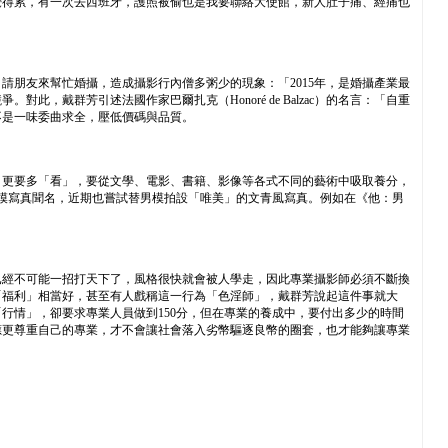
覺得累，有一次去西班牙，護照被偷也是我要聯絡大使館，新人肚子痛、經痛也
朋友來幫忙婚攝，造成攝影行內僧多粥少的現象：「2015年，是婚攝產業最
戴群芳引述法國作家巴爾扎克（Honoré de Balzac）的名言：「自重
不是一味委曲求全，壓低價碼與品質。
、更要多「看」，要從文學、電影、書籍、影像等各式不同的藝術中吸取養分，
模寫真聞名，近期也嘗試替男模拍設「唯美」的文青風寫真。例如在《他：男
已經不可能一招打天下了，風格很快就會被人學走，因此專業攝影師必須不斷換
「福利」相當好，甚至有人戲稱這一行為「色淫師」，戴群芳說起這件事就大
行情」，卻要求專業人員做到150分，但在專業的養成中，要付出多少的時間
應更尊重自己的專業，才不會讓社會落入劣幣驅逐良幣的圈套，也才能夠讓專業