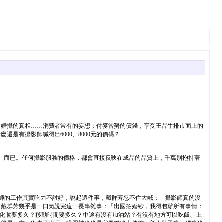
宜婚攝的真相……消費者常有的妄想：付麥當勞的價錢，享受王品牛排市面上的
是有攝影師喊得出6000、8000元的價碼？
價」而已。任何攝影服務的價格，都會直接反映在成品的品質上，千萬別抱持著
影師的工作其實吃力不討好，說起這件事，戴群芳忍不住大喊：「攝影師真的沒
，戴群芳幾乎是一口氣說完這一長串雜事：「出國拍婚紗，我得包辦所有事情：
他化妝要多久？移動時間要多久？中途有沒有加油站？有沒有地方可以吃飯、上