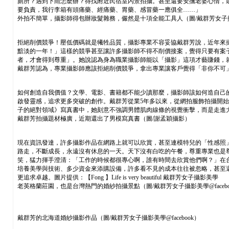
廁所？遇到下雨怎麼辦？得找附近民宿室內景拍攝。甚至還要安撫老婆心情，
要負責，我行李箱有頭痛藥、經痛藥、胃藥、感冒藥一應俱全……」
外拍不簡單，攝影師得包辦妝髮雜務，儼然是十項全能工具人（圖/戴群芳女子攝影美
拒絕削價競爭！壓低價碼就是犧牲品質，攝影專業不容妥協戴群芳說，近年來攝
黯淡的一年！」這樣的競爭甚至讓許多攝影師不得不削價接案，覺得只要有案子接、
者，才會得到尊重」。她說認為身為職業攝影師能以「攝影」這項才藝賺錢，
戴群芳認為，專業攝影師應該拒絕削價競爭，拿出專業讓客戶覺得「非你不可」（圖/
如何創造自我價值？文學、電影、書籍都不能少讀那麼，攝影師該如何造自己
啟發靈感，追求更多突破的創作。戴群芳從業5年多以來，從網拍服飾拍攝開
子的絕對領域》寫真書中，她刻意不強調男體肌肉線條的視覺衝擊，而是走進
戴群芳拍攝題材極廣，近期還出了男模寫真書（圖/謝孟穎攝影）
現在資訊發達，許多攝影作品在網路上就可以欣賞，甚至連模特兒的「性感照
路走，不斷成長，永遠沒有休息的一天。天下沒有白吃的午餐，尊重專業也是
笑，猛力揮手澄清：「工作的時候都很專心啊，誰有時間去欣賞他們啊？」在台
培養美學與技術、多少資金來添購設備，許多看不見的成本往往被忽略，甚至
更追求卓越。圖片提供：【Fong 】Life is very beautiful 戴群芳女子攝影美學
老英格蘭莊園，也是台灣熱門的婚紗拍攝景點（圖/戴群芳女子攝影美學@facebo
戴群芳的北海道婚紗攝影作品（圖/戴群芳女子攝影美學@facebook）