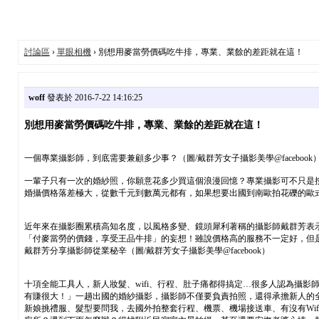
討論區
›
單眼相機
› 別想用麥當勞價碼吃牛排，專業、業餘的差距就在這！
woff
發表於 2016-7-22 14:16:25
別想用麥當勞價碼吃牛排，專業、業餘的差距就在這！
一個專業攝影師，到底需要兼顧多少事？（圖/戴群芳女子攝影美學@facebook
一輩子只有一次的婚紗照，你願意花多少買這個浪漫回憶？專業攝影可不只是按
婚攝價格落差極大，從數千元到數萬元都有，如果想要出國到南歐拍花礫的歐式婚
近年來在攝影圈累積高知名度，以風格多變、鏡頭犀利著稱的攝影師戴群芳表示
「付麥當勞的價錢，享受王品牛排」的妄想！雖說價格高的服務不一定好，但
戴群芳分享攝影師從業秘辛（圖/戴群芳女子攝影美學@facebook）
十項全能工具人，新人妝髮、wifi、行程、肚子痛都得搞定…很多人認為攝
有賺很大！」一趟出國的婚紗攝影，攝影師不僅要負責拍照，還得承擔新人的
新娘挑禮服、髮型要問我，去國外拍整套行程、機票、機場接送車、有沒有Wi