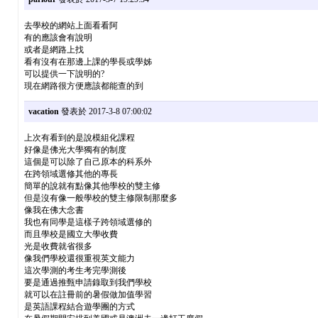
去學校的網站上面看看阿
有的應該會有說明
或者是網路上找
看有沒有在那邊上課的學長或學姊
可以提供一下說明的?
現在網路很方便應該都能查的到
vacation
發表於 2017-3-8 07:00:02
上次有看到的是說模組化課程
好像是佛光大學獨有的制度
這個是可以除了自己原本的科系外
在跨領域選修其他的專長
簡單的說就有點像其他學校的雙主修
但是沒有像一般學校的雙主修限制那麼多
像我在佛大念書
我也有同學是這樣子跨領域選修的
而且學校是國立大學收費
光是收費就省很多
像我們學校還很重視英文能力
這次學測的考生考完學測後
要是通過推甄申請錄取到我們學校
就可以在註冊前的暑假做加值學習
是英語課程結合遊學團的方式