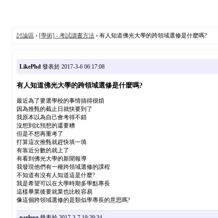
討論區
›
[學術] - 考試讀書方法
› 有人知道佛光大學的跨領域選修是什麼嗎?
LikePhd
發表於 2017-3-6 06:17:08
有人知道佛光大學的跨領域選修是什麼嗎?
最近為了要選學校的事情搞得很煩
因為推甄的截止日就快要到了
我原本以為自己會考得不錯
沒想到比預想的還要糟
但是不想再重考了
打算這次推甄就趕快填一填
有靠近分數的就上了
有看到佛光大學的新聞報導
我發現他們有一種跨領域選修的課程
不知道有沒有人知道這是什麼?
我是希望可以在大學時期多學點專長
這樣畢業後要就業也比較容易
像這個跨領域選修的是類似學專長的意思嗎?
parlour
發表於 2017-3-7 19:29:34