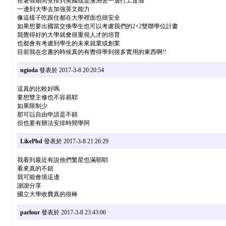
在暑假期間安排到美國或是澳洲去一邊打工度假
一邊到大學去加強英文能力
像這樣子吃跟住都在大學裡面也很安全
如果想要出國當交換學生也可以考慮我們的2+2雙聯學位計畫
我覺得好的大學就會很重視人才的培育
也都會有考慮到學生的未來就業或創業
目前我在念書的時候真的有覺得學到很多實用的東西啊!!
ngioda
發表於 2017-3-8 20:20:54
這真的比較好嗎
要想雙主修也不容易耶
如果限制少
那可以自由申請是不錯
但也要有辦法安排時間學阿
LikePhd
發表於 2017-3-8 21:26:29
我看到最近有說他們繁星也滿朝耶
看來真的不錯
我可能會填這邊
謝謝分享
國立大學收費真的很棒
parlour
發表於 2017-3-8 23:43:06