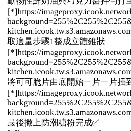
動物性鮮奶油與巧克力醬拌勻打
[*]https://imageproxy.icook.networ
background=255%2C255%2C255&he
kitchen.icook.tw.s3.amazonaws
取適量步驟1整成立體錐狀
[*]https://imageproxy.icook.networ
background=255%2C255%2C255&he
kitchen.icook.tw.s3.amazonaws
將可可脆片由底開始ㄧ片ㄧ片插
[*]https://imageproxy.icook.networ
background=255%2C255%2C255&he
kitchen.icook.tw.s3.amazonaws
最後撒上防潮糖粉完成✅