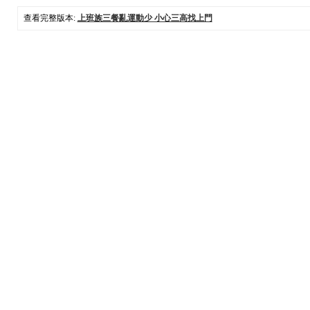
查看完整版本:
上班族三餐亂運動少 小心三高找上門