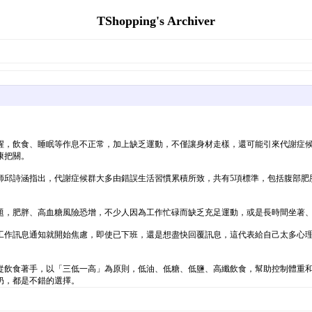
TShopping's Archiver
醒，飲食、睡眠等作息不正常，加上缺乏運動，不僅讓身材走樣，還可能引來代謝症
康把關。
師邱詩涵指出，代謝症候群大多由錯誤生活習慣累積所致，共有5項標準，包括腹部肥
題，肥胖、高血糖風險恐增，不少人因為工作忙碌而缺乏充足運動，或是長時間坐著
工作訊息通知就開始焦慮，即使已下班，還是想盡快回覆訊息，這代表給自己太多心
從飲食著手，以「三低一高」為原則，低油、低糖、低鹽、高纖飲食，幫助控制體重
奶，都是不錯的選擇。