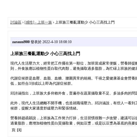
討論區
›
[感性] - 上班一族
› 上班族三餐亂運動少 小心三高找上門
zarauni900
發表於 2022-4-10 18:08:10
上班族三餐亂運動少 小心三高找上門
現代人生活壓力大，經常把工作擺在第一順位，加班當成家常便飯，營養師提
則，外食族應以植物性蛋白取代肉類，避免攝取過多脂肪，為忙碌上班族的健
代謝症候群是血壓、血脂、血糖、腰圍異常的統稱。千禧之愛健康基金會營養
低，如符合3項或以上即為代謝症候群。
邱詩涵指出，上班族大多仰賴外食，普遍存在蔬菜攝取量不足、多油多肉的問
此外，現代人生活總離不開手機，也造就職場壓力。邱詩涵說，有些人一看到
候群，提醒大家適度舒緩壓力和緊張情緒。
營養師趙函穎說，上班族為工作努力打拚，生活習慣很難一夕改變，建議可以
過量脂肪，應增加植物性蛋白質攝取量，例如豆漿，或是以豆漿為基底的燕麥
頁:
[1]