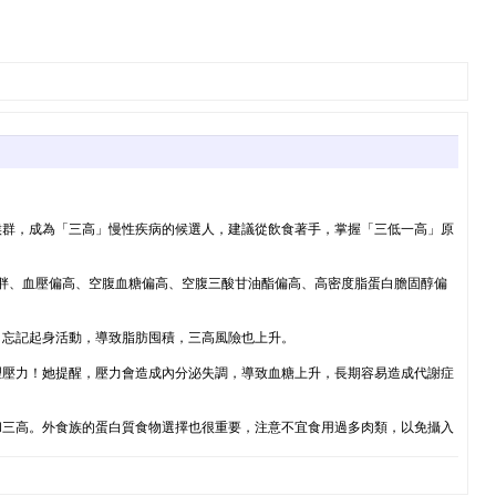
候群，成為「三高」慢性疾病的候選人，建議從飲食著手，掌握「三低一高」原
胖、血壓偏高、空腹血糖偏高、空腹三酸甘油酯偏高、高密度脂蛋白膽固醇偏
、忘記起身活動，導致脂肪囤積，三高風險也上升。
理壓力！她提醒，壓力會造成內分泌失調，導致血糖上升，長期容易造成代謝症
和三高。外食族的蛋白質食物選擇也很重要，注意不宜食用過多肉類，以免攝入