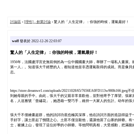
討論區
›
[理性] - 創業討論
› 驚人的「人生定律」：你強的時候，運氣最好！
woff
發表於 2022-12-26 22:03:07
驚人的「人生定律」：你強的時候，運氣最好！
1956年，法國盧浮宮史無前例的為一位中國國畫大師，舉辦了一場私人畫展
第一人」。知道張大千經歷的人，都知道他並非憑運氣取得的成就。而是像貝
志。
https://store.dreamwe1.com/uploads/20211028/65/
到她母親的手中。由此，張大千的父親非常喜歡他，並對他寄予了厚望。張家
名，人送雅號「曾繡花」，她憑藉一雙巧手，維持一大家人的生計。幼年的張
張大千不僅繪畫超群，他的詩詞功底也極其深厚，他在詩詞方面的造詣得益于
手好字，讓土匪起了惻隱之心。土匪不僅沒殺他，還讓他當了山寨的師爺。有
士，被擄上山，發現了這位好學的小師爺。等他問明真相，大受感動，把滿腹經