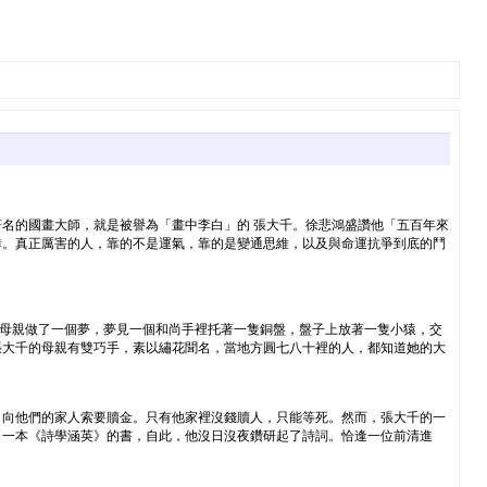
著名的國畫大師，就是被譽為「畫中李白」的 張大千。徐悲鴻盛讚他「五百年來
倖。真正厲害的人，靠的不是運氣，靠的是變通思維，以及與命運抗爭到底的鬥
。據傳，他出生前一天晚上，母親做了一個夢，夢見一個和尚手裡托著一隻銅盤，盤子上放著一隻小猿，交
張大千的母親有雙巧手，素以繡花聞名，當地方圓七八十裡的人，都知道她的大
。
，向他們的家人索要贖金。只有他家裡沒錢贖人，只能等死。然而，張大千的一
了一本《詩學涵英》的書，自此，他沒日沒夜鑽研起了詩詞。恰逢一位前清進