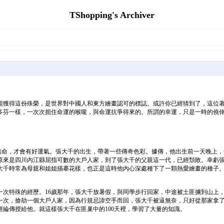
TShopping's Archiver
。能獲得這份殊榮，是世界對中國人和東方繪畫認可的標誌。或許你已經猜到了，這位
多芬一樣，一次次扼住命運的喉嚨，與命運抗爭得來的。所謂的幸運，只是一時的僥
7656EA0FD113w900h166.jpeg不信命，才會有好運氣。張大千的出生，帶著一些傳奇色彩
原來是四川內江縣屈指可數的大戶人家，到了張大千的父親這一代，已經頹敗。幸虧
大千時常為母親和姐姐描摹花樣，也正是這時他內心深處種下了一顆熱愛繪畫的種子
一次特殊的經歷。16歲那年，張大千放暑假，與同學步行回家，中途被土匪擄到山上
一次，搶劫一個大戶人家，因為行規忌諱空手而回，張大千被逼無奈，只好從那家拿
綸傳授給他。就這樣張大千在匪巢中的100天裡，學習了大量的知識。