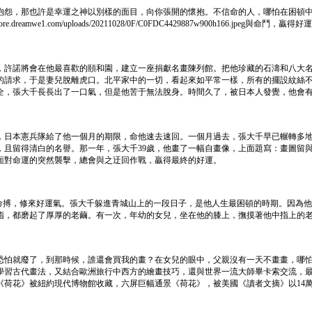
抱怨，那也許是幸運之神以別樣的面目，向你張開的懷抱。不信命的人，哪怕在困頓
eamwe1.com/uploads/20211028/0F/C0FDC4429887w900h166.
涉，許諾將會在他最喜歡的頤和園，建立一座捐獻名畫陳列館。把他珍藏的石濤和八大
的請求，于是妻兒脫離虎口。北平家中的一切，看起來如平常一樣，所有的擺設紋絲
保全，張大千長長出了一口氣，但是他苦于無法脫身。時間久了，被日本人發覺，他會
，日本憲兵隊給了他一個月的期限，命他速去速回。一個月過去，張大千早已輾轉多
，且留得清白的名譽。那一年，張大千39歲，他畫了一幅自畫像，上面題寫：畫圖留
面對命運的突然襲擊，總會與之迂回作戰，贏得最終的好運。
D7EDE2896762w900h166.jpeg跟命搏，修來好運氣。張大千躲進青城山上的一段日子，是
指，都磨起了厚厚的老繭。有一次，年幼的女兒，坐在他的膝上，撫摸著他中指上的
恐怕就廢了，到那時候，誰還會買我的畫？在女兒的眼中，父親沒有一天不畫畫，哪
學習古代畫法，又結合歐洲旅行中西方的繪畫技巧，還與世界一流大師畢卡索交流，
《荷花》被紐約現代博物館收藏，六屏巨幅通景《荷花》，被美國《讀者文摘》以14