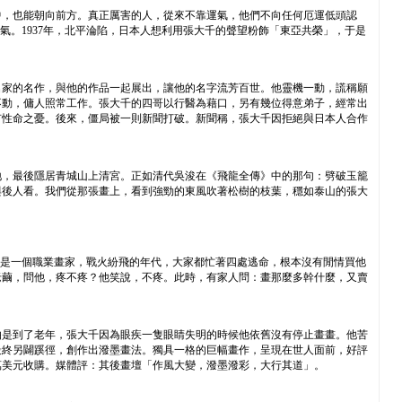
中，也能朝向前方。真正厲害的人，從來不靠運氣，他們不向任何厄運低頭認
jpeg與命鬥，贏得好運氣。1937年，北平淪陷，日本人想利用張大千的聲望粉飾「東亞共榮」，于是
名家的名作，與他的作品一起展出，讓他的名字流芳百世。他靈機一動，謊稱願
不動，傭人照常工作。張大千的四哥以行醫為藉口，另有幾位得意弟子，經常出
有性命之憂。後來，僵局被一則新聞打破。新聞稱，張大千因拒絕與日本人合作
地，最後隱居青城山上清宮。正如清代吳浚在《飛龍全傳》中的那句：劈破玉籠
與後人看。我們從那張畫上，看到強勁的東風吹著松樹的枝葉，穩如泰山的張大
他人生最困頓的時期。因為他是一個職業畫家，戰火紛飛的年代，大家都忙著四處逃命，根本沒有閒情買他
老繭，問他，疼不疼？他笑說，不疼。此時，有家人問：畫那麼多幹什麼，又賣
怕是到了老年，張大千因為眼疾一隻眼睛失明的時候他依舊沒有停止畫畫。他苦
最終另闢蹊徑，創作出潑墨畫法。獨具一格的巨幅畫作，呈現在世人面前，好評
萬美元收購。媒體評：其後畫壇「作風大變，潑墨潑彩，大行其道」。