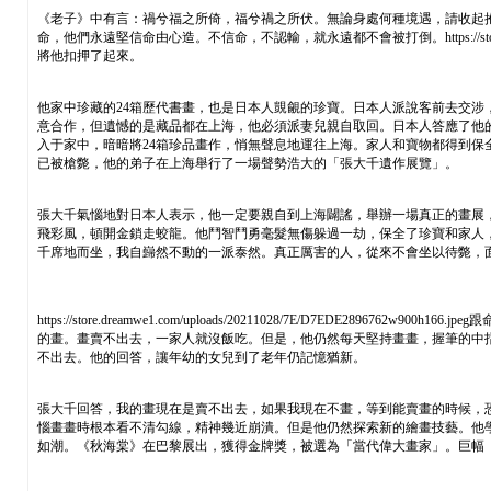
《老子》中有言：禍兮福之所倚，福兮禍之所伏。無論身處何種境遇，請收起
命，他們永遠堅信命由心造。不信命，不認輸，就永遠都不會被打倒。https://store.dr
將他扣押了起來。
他家中珍藏的24箱歷代書畫，也是日本人覬覦的珍寶。日本人派說客前去交
意合作，但遺憾的是藏品都在上海，他必須派妻兒親自取回。日本人答應了他
入于家中，暗暗將24箱珍品畫作，悄無聲息地運往上海。家人和寶物都得到
已被槍斃，他的弟子在上海舉行了一場聲勢浩大的「張大千遺作展覽」。
張大千氣惱地對日本人表示，他一定要親自到上海闢謠，舉辦一場真正的畫展
飛彩風，頓開金鎖走蛟龍。他鬥智鬥勇毫髮無傷躲過一劫，保全了珍寶和家人
千席地而坐，我自巋然不動的一派泰然。真正厲害的人，從來不會坐以待斃，
https://store.dreamwe1.com/uploads/20211028/7E/
的畫。畫賣不出去，一家人就沒飯吃。但是，他仍然每天堅持畫畫，握筆的中
不出去。他的回答，讓年幼的女兒到了老年仍記憶猶新。
張大千回答，我的畫現在是賣不出去，如果我現在不畫，等到能賣畫的時候，
惱畫畫時根本看不清勾線，精神幾近崩潰。但是他仍然探索新的繪畫技藝。他
如潮。《秋海棠》在巴黎展出，獲得金牌獎，被選為「當代偉大畫家」。巨幅