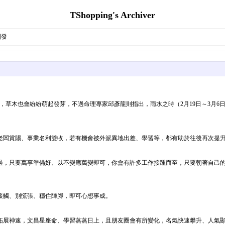
TShopping's Archiver
則發
增多，草木也會紛紛萌起發芽，不過命理專家邱彥龍則指出，雨水之時（2月19日～3月
老闆賞賜、事業名利雙收，若有機會被外派異地出差、學習等，都有助於往後再次提
過，只要萬事準備好、以不變應萬變即可，你會有許多工作接踵而至，只要朝著自己
接觸、別慌張、穩住陣腳，即可心想事成。
拓展神速，文昌星座命、學習蒸蒸日上，且朋友圈會有所變化，名氣快速攀升、人氣