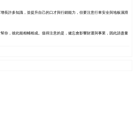
可增長許多知識，並提升自己的口才與行銷能力，但要注意行車安全與地板濕滑
會幫你，彼此能相輔相成。值得注意的是，健忘會影響財運與事業，因此請盡量