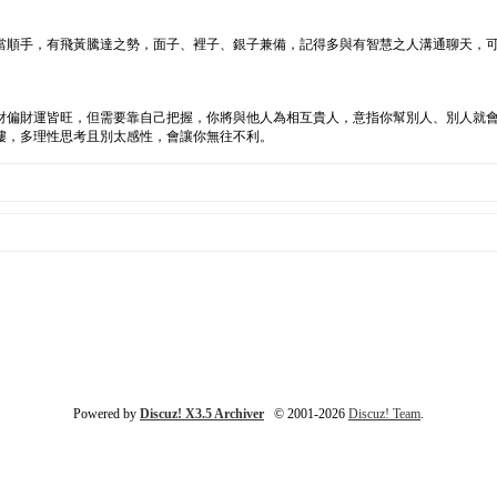
當順手，有飛黃騰達之勢，面子、裡子、銀子兼備，記得多與有智慧之人溝通聊天，
財偏財運皆旺，但需要靠自己把握，你將與他人為相互貴人，意指你幫別人、別人就
樓，多理性思考且別太感性，會讓你無往不利。
Powered by
Discuz! X3.5 Archiver
© 2001-2026
Discuz! Team
.