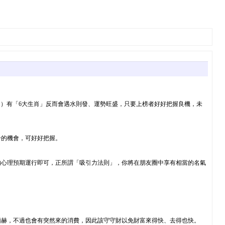
6日）有「6大生肖」反而會遇水則發、運勢旺盛，只要上榜者好好把握良機，未
升的機會，可好好把握。
的心理預期運行即可，正所謂「吸引力法則」，你將在朋友圈中享有相當的名氣
顯赫，不過也會有突然來的消費，因此該守守財以免財富來得快、去得也快。