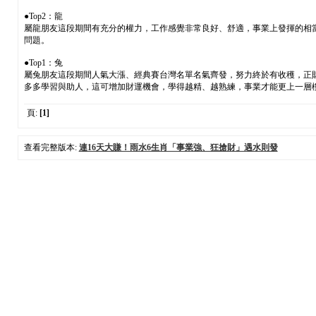
●Top2：龍
屬龍朋友這段期間有充分的權力，工作感覺非常良好、舒適，事業上發揮的相
問題。
●Top1：兔
屬兔朋友這段期間人氣大漲、經典賽台灣名單名氣齊發，努力終於有收穫，正
多多學習與助人，這可增加財運機會，學得越精、越熟練，事業才能更上一層
頁:
[1]
查看完整版本:
連16天大賺！雨水6生肖「事業強、狂搶財」遇水則發