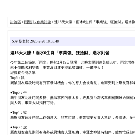
討論區
›
[理性] - 創業討論
› 連16天大賺！雨水6生肖「事業強、狂搶財」遇水
539
發表於 2023-2-20 18:55:48
連16天大賺！雨水6生肖「事業強、狂搶財」遇水則發
今年第二個節氣「雨水」將於2月19日登場，此時太陽到達黃經330°、雨水
來不僅能名利雙收，事業及財運更能氣勢如虹、一飛沖天！
經典賽台灣名單
Top6：鼠
屬鼠朋友這段時間有升官發財機會，你的努力會被看見，進而受到上級長官和
●Top5：牛
屬牛朋友此段時間多變、無法掌控的事太多，經典賽台灣名單但關關難過關關
與人氣，事業大財指日可待。
●Top4：猴
屬猴朋友這段時間工作強度大、非常忙碌，事業需要女貴人幫助，多溝通、多
●Top3：虎
屬虎朋友這段期間有海外或異地貴人運相助，幸運之神隨時相伴，雖然忙碌但