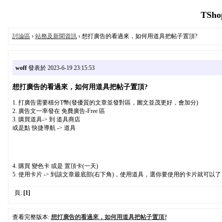
TShop
討論區
›
站務及新聞資訊
› 想打廣告的看過來，如何用道具把帖子置頂?
woff
發表於 2023-6-19 23:15:53
想打廣告的看過來，如何用道具把帖子置頂?
1. 打廣告需要積分T幣(發優質的文章並發對區，圖文並茂更好，會加分)
2. 廣告文一率發在 免費廣告-Free 區
3. 購買道具-> 到 道具商店
或是點 快捷導航 -> 道具
4. 購買 變色卡 或是 置頂卡(一天)
5. 使用卡片 -> 到該文章最底部(右下角)，使用道具，選你要使用的卡片就可以了
頁:
[1]
查看完整版本:
想打廣告的看過來，如何用道具把帖子置頂?