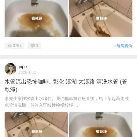
3767
0
#清洗實例
pipe
2026-1-12
水管流出恐怖咖啡.. 彰化 溪湖 大溪路 清洗水管 (管
乾淨)
李先生家裡水管出水堵住。我們驅車前往檢查後，馬上架起高周波
水管清洗機，並注入弱酸性檸檬酸靜 ...