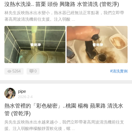
沒熱水洗澡.. 苗栗 頭份 興隆路 水管清洗 (管乾淨)
林先生反映熱水出水變小，熱水器已經無法正常點著，我們立即帶
著高周波清洗機前往支援。注入弱酸 ...
5264
0
#清洗實例
pipe
2026-2-4
熱水管裡的「彩色秘密」..桃園 楊梅 蘋果路 清洗水
管 (管乾淨)
吳先生反映熱水出水越來越小，我們立即帶著高周波清洗機前往支
援。注入弱酸檸檬酸靜置軟化後，螺 ...