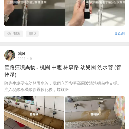
7806
0
#原創
pipe
2026-4-9
管路狂噴異物.. 桃園 中壢 林森路 幼兒園 洗水管 (管
乾淨)
陳先生說要洗幼兒園水管，我們立即帶著高周波清洗機前往支援。
注入弱酸檸檬酸靜置軟化後，螺旋脈 ...