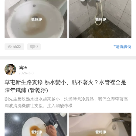
5533
0
#清洗實例
pipe
2026-3-3
草屯新生路實錄 熱水變小、點不著火？水管裡全是
陳年鐵鏽 (管乾淨)
劉先生反映熱水出水越來越小，洗澡時忽冷忽熱，我們立即帶著高
周波清洗機前往支援。注入弱酸檸檬 ...