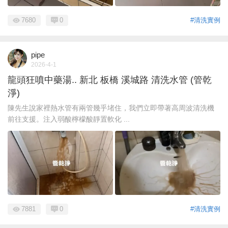
7680
0
#清洗實例
pipe
2026-4-1
龍頭狂噴中藥湯.. 新北 板橋 溪城路 清洗水管 (管乾
淨)
陳先生說家裡熱水管有兩管幾乎堵住，我們立即帶著高周波清洗機
前往支援。注入弱酸檸檬酸靜置軟化 ...
7881
0
#清洗實例