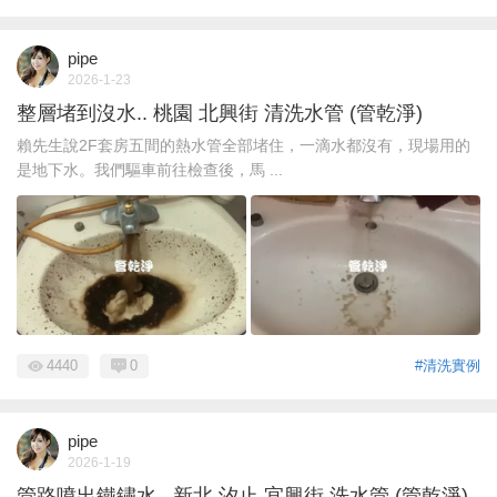
pipe
2026-1-23
整層堵到沒水.. 桃園 北興街 清洗水管 (管乾淨)
賴先生說2F套房五間的熱水管全部堵住，一滴水都沒有，現場用的
是地下水。我們驅車前往檢查後，馬 ...
4440
0
#清洗實例
pipe
2026-1-19
管路噴出鐵鏽水.. 新北 汐止 宜興街 洗水管 (管乾淨)