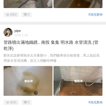
4363
0
#清洗實例
pipe
2026-1-26
管路噴出滿地鐵銹.. 南投 集集 明水路 水管清洗 (管
乾淨)
劉先生說家裡熱水出水量變小，我們驅車前往檢查後，馬上架起高
周波水管清洗機，並注入弱酸性檸檬 ...
4241
0
#清洗實例