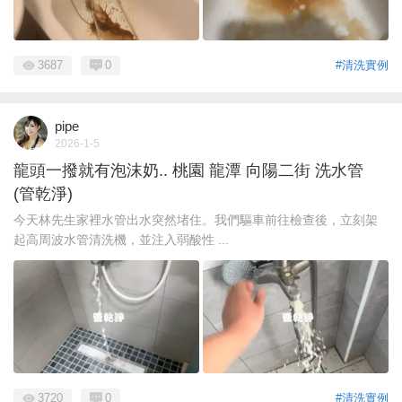
3687
0
#清洗實例
pipe
2026-1-5
龍頭一撥就有泡沫奶.. 桃園 龍潭 向陽二街 洗水管
(管乾淨)
今天林先生家裡水管出水突然堵住。我們驅車前往檢查後，立刻架
起高周波水管清洗機，並注入弱酸性 ...
3720
0
#清洗實例