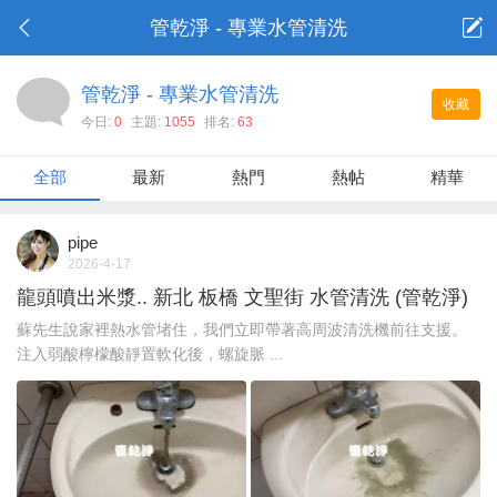
管乾淨 - 專業水管清洗
管乾淨 - 專業水管清洗
收藏
今日:
0
主題:
1055
排名:
63
全部
最新
熱門
熱帖
精華
pipe
2026-4-17
龍頭噴出米漿.. 新北 板橋 文聖街 水管清洗 (管乾淨)
蘇先生說家裡熱水管堵住，我們立即帶著高周波清洗機前往支援。
注入弱酸檸檬酸靜置軟化後，螺旋脈 ...