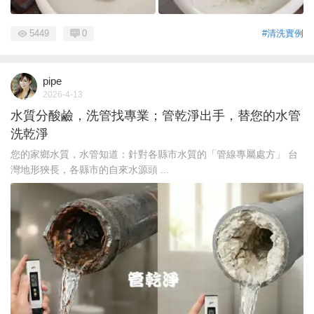
5449
0
#清洗實例
pipe
2026-4-13
水質分酸鹼，洗管找專業；管乾淨出手，替您的水管
洗乾淨
您的家鄉水質，水管知道：針對各縣市水質的「管線專屬處方」 台
灣地形狹長，各縣市的自來水源頭 ...