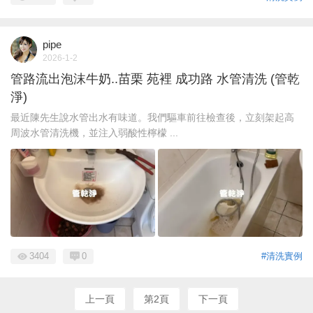
pipe
2026-1-2
管路流出泡沫牛奶..苗栗 苑裡 成功路 水管清洗 (管乾
淨)
最近陳先生說水管出水有味道。我們驅車前往檢查後，立刻架起高
周波水管清洗機，並注入弱酸性檸檬 ...
3404
0
#清洗實例
上一頁
第2頁
下一頁