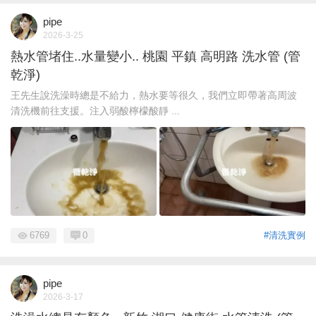
pipe
2026-3-25
熱水管堵住..水量變小.. 桃園 平鎮 高明路 洗水管 (管
乾淨)
王先生說洗澡時總是不給力，熱水要等很久，我們立即帶著高周波
清洗機前往支援。注入弱酸檸檬酸靜 ...
6769
0
#清洗實例
pipe
2026-3-17