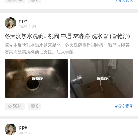
pipe
2026-2-24
冬天沒熱水洗碗.. 桃園 中壢 林森路 洗水管 (管乾淨)
陳先生反映熱水出水越來越小，冬天洗碗覺得很困擾，我們立即帶
著高周波清洗機前往支援。注入弱酸 ...
5644
0
#清洗實例
pipe
2026-2-11