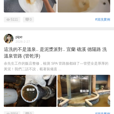
5111
0
#清洗實例
pipe
2026-2-27
這洗的不是溫泉.. 是泥漿派對.. 宜蘭 礁溪 德陽路 洗
溫泉管路 (管乾淨)
余先生工作的飯店整修，檢測 SPA 管路臉都綠了—管壁全是厚厚的
黃泥！我們二話不說，載著裝備直 ...
5554
0
#清洗實例