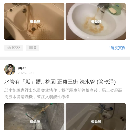
5238
0
#清洗實例
pipe
2026-1-31
水管有「垢」髒.. 桃園 正康三街 洗水管 (管乾淨)
邱小姐說家裡出水量突然堵住，我們驅車前往檢查後，馬上架起高
周波水管清洗機，並注入弱酸性檸檬 ...