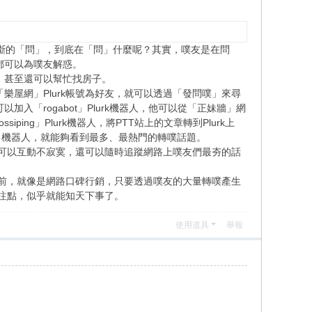
上不斷的「問」，到底在「問」什麼呢？其實，噗友是在問
都可以為噗友解惑。
、甚至還可以幫忙找房子。
樂屋網」Plurk帳號為好友，就可以透過「發問噗」來尋
入「rogabot」Plurk機器人，他可以從「正妹牆」網
siping」Plurk機器人，將PTT站上的文章轉到Plurk上
」機器人，就能夠看到最多、最熱門的轉噗話題。
不但可以互動不寂寞，還可以隨時追蹤網路上噗友們最夯的話
友面前，就像是網路口碑行銷，只要透過噗友的大量轉噗產生
多關注點，似乎就能知天下事了。
使用道具
舉報