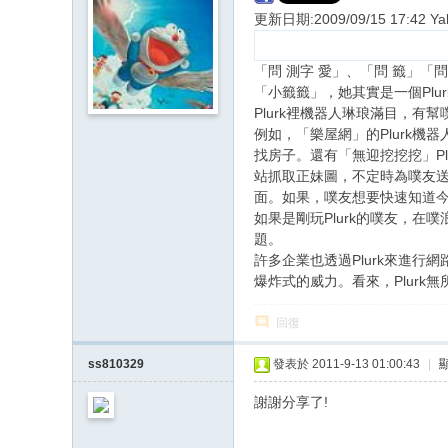
更新日期:2009/09/15 17:
「問 測字 愛」、「問 籤」
「小籤籤」，她其實是一個Plu
Plurk裡機器人琳琅滿目，
例如，「樂屋網」的Plurk
找房子。還有「無迎挖挖挖」Pl
站抓取正妹圖，不定時為噗友
面。如果，噗友想要快速知道
如果是剛玩Plurk的噗友，
題。
許多企業也透過Plurk來進
爆炸式的威力。看來，Plurk
回復
ss810329
發表於 2011-9-13 01:00:43
|
謝謝分享了!