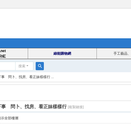
.net
綠能購物網
手工藝品、
分紅
搜索
搜
下事 問卜、找房、看正妹樣樣行 ...
索
天下事 問卜、找房、看正妹樣樣行
[複製鏈接]
顯示全部樓層