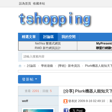
設為首頁
收藏本站
精選文章
討論區
我的空間
NetYea 響應式網頁
MyPresent
RWD 新竹網頁設計
聯盟行銷賺
»
討論區
›
學術遊藝
›
[學術] - 新奇資訊
›
Plurk機器人能知天
T
發新帖
S
ho
[分享]
Plurk機器人能知
查看:
2201
|
回復:
5
pp
woff
發表於 2009-9-16 02:49:10
|
in
g