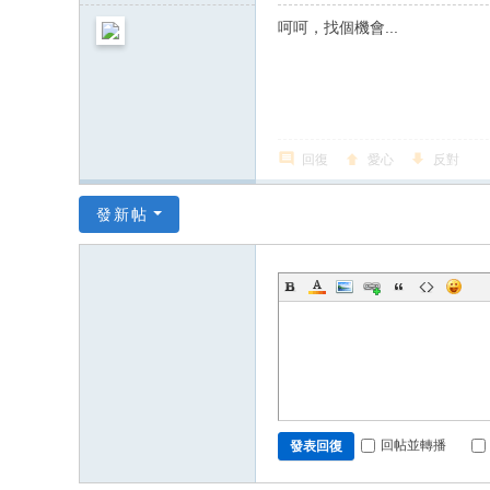
呵呵，找個機會...
回復
愛心
反對
發新帖
回帖並轉播
發表回復