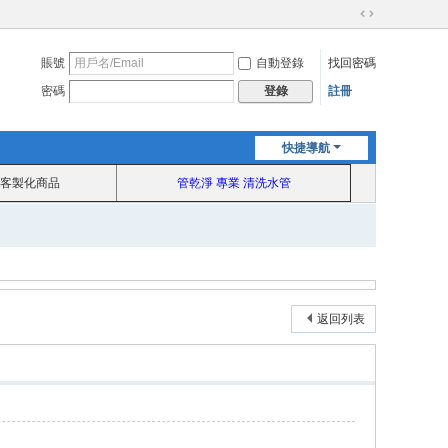
切
換
賬號
自動登錄
找回密碼
到
寬
密碼
註冊
登錄
版
快捷導航
客製化商品
管乾淨 專業 清洗水管
返回列表