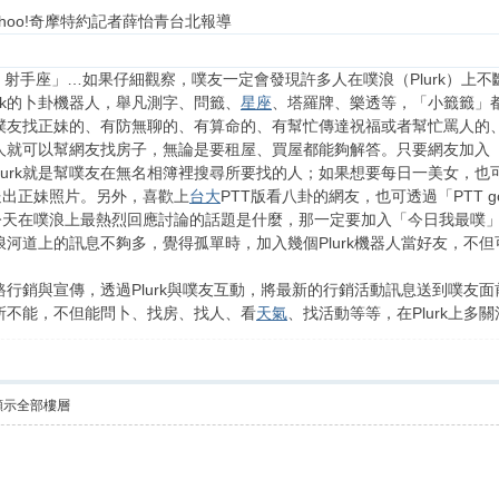
42 Yahoo!奇摩特約記者薛怡青台北報導
「問 射手座」…如果仔細觀察，噗友一定會發現許多人在噗浪（Plurk）
rk的卜卦機器人，舉凡測字、問籤、
星座
、塔羅牌、樂透等，「小籤籤」
有幫噗友找正妹的、有防無聊的、有算命的、有幫忙傳達祝福或者幫忙罵人的
機器人就可以幫網友找房子，無論是要租屋、買屋都能夠解答。只要網友加入「
urk就是幫噗友在無名相簿裡搜尋所要找的人；如果想要每日一美女，也可以加
送出正妹照片。另外，喜歡上
台大
PTT版看八卦的網友，也可透過「PTT gos
今天在噗浪上最熱烈回應討論的話題是什麼，那一定要加入「今日我最噗
在噗浪河道上的訊息不夠多，覺得孤單時，加入幾個Plurk機器人當好友，
行網路行銷與宣傳，透過Plurk與噗友互動，將最新的行銷活動訊息送到噗
無所不能，不但能問卜、找房、找人、看
天氣
、找活動等等，在Plurk上
顯示全部樓層