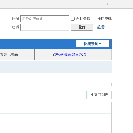
切
換
賬號
自動登錄
找回密碼
到
寬
密碼
註冊
登錄
版
快捷導航
客製化商品
管乾淨 專業 清洗水管
返回列表