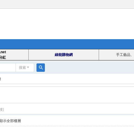
.net
綠能購物網
手工藝品、
分紅
搜索
搜
物
索
接]
顯示全部樓層