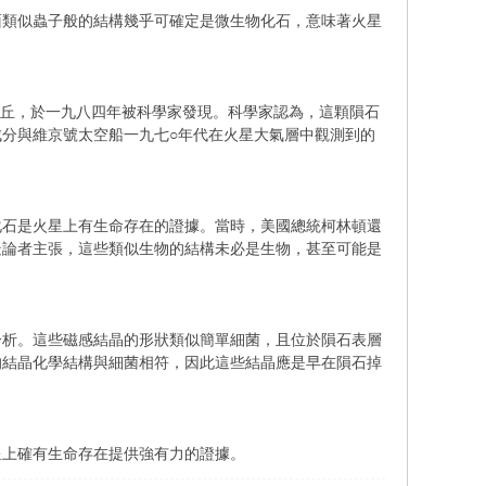
面類似蟲子般的結構幾乎可確定是微生物化石，意味著火星
倫丘，於一九八四年被科學家發現。科學家認為，這顆隕石
分與維京號太空船一九七○年代在火星大氣層中觀測到的
化石是火星上有生命存在的證據。當時，美國總統柯林頓還
疑論者主張，這些類似生物的結構未必是生物，甚至可能是
分析。這些磁感結晶的形狀類似簡單細菌，且位於隕石表層
的結晶化學結構與細菌相符，因此這些結晶應是早在隕石掉
星上確有生命存在提供強有力的證據。