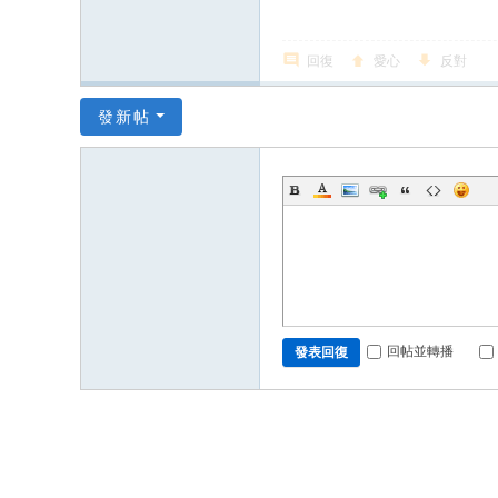
回復
愛心
反對
發新帖
回帖並轉播
發表回復