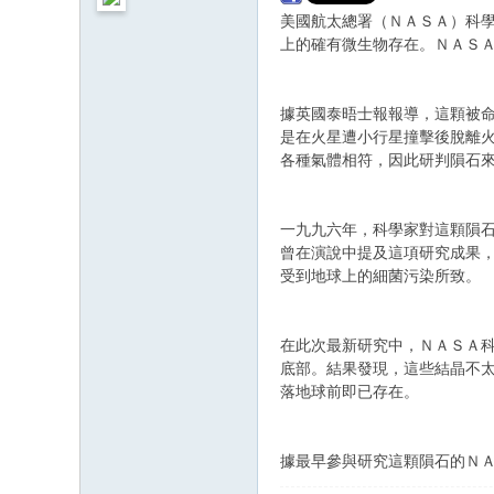
美國航太總署（ＮＡＳＡ）科
上的確有微生物存在。ＮＡＳ
據英國泰晤士報報導，這顆被命
是在火星遭小行星撞擊後脫離
各種氣體相符，因此研判隕石
一九九六年，科學家對這顆隕
曾在演說中提及這項研究成果
受到地球上的細菌污染所致。
在此次最新研究中，ＮＡＳＡ
底部。結果發現，這些結晶不
落地球前即已存在。
據最早參與研究這顆隕石的Ｎ