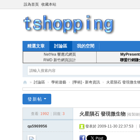
設為首頁
收藏本站
精選文章
討論區
我的空間
NetYea 響應式網頁
MyPresent
RWD 新竹網頁設計
聯盟行銷賺
»
討論區
›
學術遊藝
›
[學術] - 新奇資訊
›
火星隕石 發現微生
T
發新帖
S
ho
火星隕石 發現微生物
查看:
1992
|
回復:
3
[複製鏈
pp
qa5969956
發表於 2009-11-30 22:37:53
|
in
g