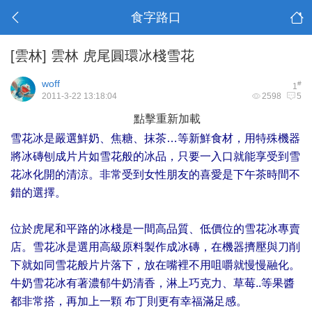
食字路口
[雲林]
雲林 虎尾圓環冰棧雪花
woff
#
1
2011-3-22 13:18:04
2598
5
點擊重新加載
雪花冰是嚴選鮮奶、焦糖、抹茶…等新鮮食材，用特殊機器
將冰磚刨成片片如雪花般的冰品，只要一入口就能享受到雪
花冰化開的清涼。非常受到女性朋友的喜愛是下午茶時間不
錯的選擇。
位於虎尾和平路的冰棧是一間高品質、低價位的雪花冰專賣
店。雪花冰是選用高級原料製作成冰磚，在機器擠壓與刀削
下就如同雪花般片片落下，放在嘴裡不用咀嚼就慢慢融化。
牛奶雪花冰有著濃郁牛奶清香，淋上巧克力、草莓..等果醬
都非常搭，再加上一顆 布丁則更有幸福滿足感。