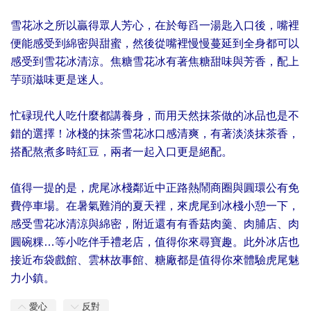
雪花冰之所以贏得眾人芳心，在於每舀一湯匙入口後，嘴裡
便能感受到綿密與甜蜜，然後從嘴裡慢慢蔓延到全身都可以
感受到雪花冰清涼。焦糖雪花冰有著焦糖甜味與芳香，配上
芋頭滋味更是迷人。
忙碌現代人吃什麼都講養身，而用天然抹茶做的冰品也是不
錯的選擇！冰棧的抹茶雪花冰口感清爽，有著淡淡抹茶香，
搭配熬煮多時紅豆，兩者一起入口更是絕配。
值得一提的是，虎尾冰棧鄰近中正路熱鬧商圈與圓環公有免
費停車場。在暑氣難消的夏天裡，來虎尾到冰棧小憩一下，
感受雪花冰清涼與綿密，附近還有有香菇肉羹、肉脯店、肉
圓碗粿…等小吃伴手禮老店，值得你來尋寶趣。此外冰店也
接近布袋戲館、雲林故事館、糖廠都是值得你來體驗虎尾魅
力小鎮。
愛心
反對