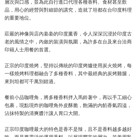
層次與口感，並為此自行進口代理各種香料、食材甚至飲
品，用心的經營與對細節的講究，造就了坦都在台印度料理
的重要地位。
莊嚴的神像與店內裊裊的印度薰香，令人深深沉浸於印度古
老的風情之中，內斂的裝潢與氛圍，為許多在台及來台洽商
印籍人士用餐的首選。
正宗的印度燒烤，堅持以傳統的印度烤爐使用炭火燒烤，每
一樣燒烤料理都融合了多種香料，其中最經典的炭烤雞腿，
來到坦都可千萬別錯過。
餐前小品咖哩角，將多種香料拌入馬鈴薯中，再以手工細心
包裹，現點現炸的咖哩角外皮酥脆，飽滿的內餡香氣四溢，
沾抹特製的清爽醬汁讓人胃口大開。
正宗印度咖哩最大的特色是香不是辣，且不是香料越多越好