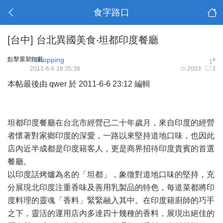
食字路口
[台中]
台北異國美食‧坦都印度餐廳
點擊重新加載
TShopping
#
1
2011-6-6 18:35:38
2003
3
本帖最後由 qwer 於 2011-6-6 23:12 編輯
坦都印度餐廳在台北市經營已二十年歲月，來自印度的經營
者懷著對家鄉印度的深愛，一路以來堅持道地口味，也因此
店內近半成都是印度籍客人，更是商界招待印度貴賓的首選
餐廳。
以印度話烤爐為名的「坦都」，象徵對道地口味的堅持，充
分展現北印度注重香味及善用乳製品的特色，每道菜都將印
度料理的靈魂「香料」緊緊融入其中。在印度籍廚師的巧手
之下，靈活的運用店內多達四十幾種的香料，展現出絕佳的