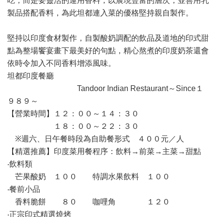
吃，而是要靈活的運用香料，以展現豐富的層次，並善用乳
製品搭配香料，為此坦都連入菜的優格堅持親自製作。
堅持以印度食材製作，自製酸奶調配的飲品及道地的印式甜
點為整場饗宴畫下最美好的句點，精心熬煮的印度奶茶還會
依時令加入不同香料增添風味。
坦都印度餐廳
Tandoor Indian Restaurant～Since１
９８９～
【營業時間】１２：００～１４：３０
１８：００～２２：３０
※週六、日午餐時段為自助餐形式 ４００元／人
【精選推薦】印度菜用餐程序：飲料→前菜→主菜→甜點
‧飲料類
芒果酸奶 １００ 特調水果飲料 １００
‧餐前小品
香料脆餅 ８０ 咖哩角 １２０
‧正宗印式精選燒烤