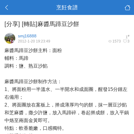
烹飪食譜
[分享]
[轉貼]麻醬馬蹄豆沙餅
smj16888
#
1
2012-1-20 19:23:49
1573
3
麻醬馬蹄豆沙餅主料：面粉
輔料：馬蹄
調料：鹽、熟豆沙餡
麻醬馬蹄豆沙餅制作方法：
1、將面粉用一半溫水、一半開水和成面團，醒發15分鍾左
右備用；
2、將面團放在案板上，擀成薄厚均勻的餅，抹一層豆沙餡
和芝麻醬，撒少許鹽，放入馬蹄碎，卷起擀成餅，放入平鍋
中烙至兩面金黃即可。
特點：軟香脆嫩，口感獨特。