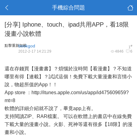
手機綜合問題
[分享]
Iphone、touch、ipad共用APP，看18限
漫畫小說軟體
點擊重新加載
bookgod
#
1
2012-2-17 14:21:29
4846
6
還在存錢買【漫畫書】？煩惱於沒時間【看漫畫】？不知道
哪里有得【連載】？試試這個！免費下載大量漫畫和言情小
說，物超所值的App！！
App store ：
http://itunes.apple.com/us/app/id475609659?
mt=8
軟體的詳細介紹就不說了，畢竟app上有。
支持閱讀ZIP、RAR檔案。 可以在軟體上的書店中在線免費
下載大量的漫畫小說。火影、死神等還有很多【18限】的漫
畫和小說。