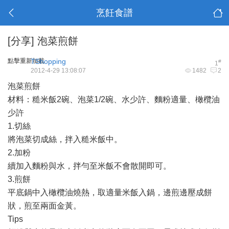
烹飪食譜
[分享]
泡菜煎餅
點擊重新加載
TShopping
#
1
2012-4-29 13:08:07
1482
2
泡菜煎餅
材料：糙米飯2碗、泡菜1/2碗、水少許、麵粉適量、橄欖油
少許
1.切絲
將泡菜切成絲，拌入糙米飯中。
2.加粉
續加入麵粉與水，拌勻至米飯不會散開即可。
3.煎餅
平底鍋中入橄欖油燒熱，取適量米飯入鍋，邊煎邊壓成餅
狀，煎至兩面金黃。
Tips