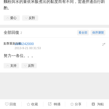
麵粉與水的量依米飯煮出的黏度而有不同，需邊拌邊自行斟
酌。
愛心
反對
全部回復
看全部
倒序瀏覽
2
點擊重新加載
z109242000
#
2
2013-9-21 00:31:53
努力~~各位。。。
支持
反對
回復
收藏
轉播
分享
淘帖