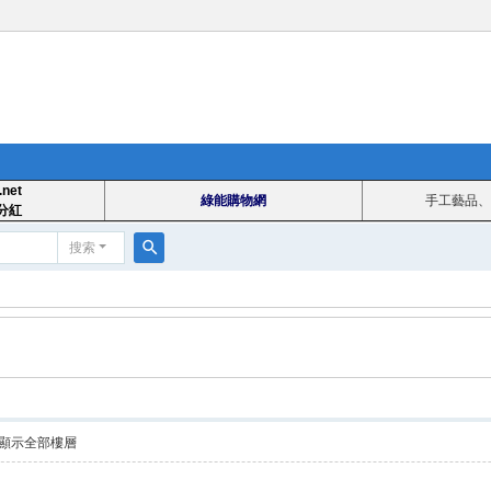
.net
綠能購物網
手工藝品、
分紅
搜索
搜
索
顯示全部樓層