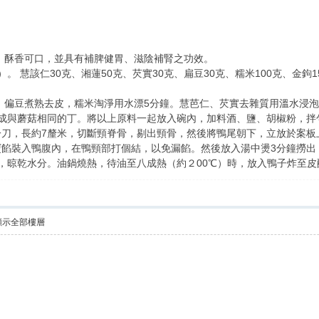
嫩，酥香可口，並具有補脾健胃、滋陰補腎之功效。
）。 慧該仁30克、湘蓮50克、芡實30克、扁豆30克、糯米100克、金鉤1
，偏豆煮熟去皮，糯米淘淨用水漂5分鐘。慧芭仁、芡實去雜質用溫水浸泡
成與蘑菇相同的丁。將以上原料一起放入碗內，加料酒、鹽、胡椒粉，拌
一刀，長約7釐米，切斷頸脊骨，剔出頸骨，然後將鴨尾朝下，立放於案板
寶餡裝入鴨腹內，在鴨頸部打個結，以免漏餡。然後放入湯中燙3分鐘撈出
，晾乾水分。油鍋燒熱，待油至八成熱（約２00℃）時，放入鴨子炸至皮
顯示全部樓層