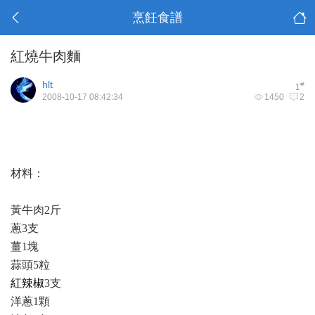
烹飪食譜
紅燒牛肉麵
hlt
#
1
2008-10-17 08:42:34
1450
2
材料：
黃牛肉2斤
蔥3支
薑1塊
蒜頭5粒
紅辣椒
3支
洋蔥1顆