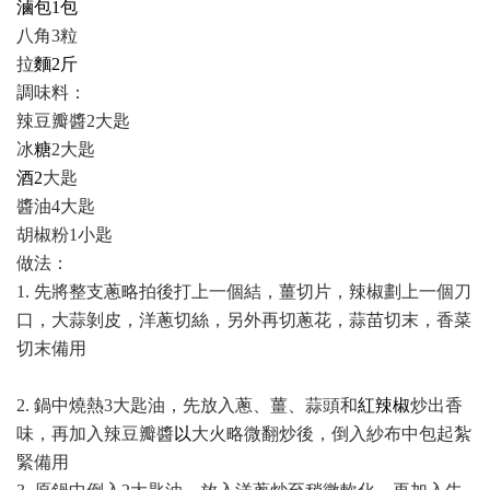
滷包1包
八角3粒
拉
麵2斤
調味料：
辣豆瓣醬2大匙
冰
糖
2大匙
酒2
大匙
醬油4大匙
胡椒粉1小匙
做法：
1.
先將整支蔥略拍後打上一個結，薑切片，辣椒劃上一個刀
口，大蒜剝皮，洋蔥切絲，另外再切蔥花，蒜苗切末，香菜
切末備用
2.
鍋中燒熱3大匙油，先放入蔥、薑、蒜頭和
紅辣椒
炒出香
味，再加入辣豆瓣醬
以
大火略微翻炒後，倒入紗布中包起紮
緊備用