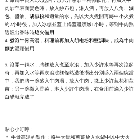
3.
原鍋中倒入2大匙油，放入洋蔥炒至稍微軟化，再加入牛
肉炒至表面變色時，放入紗布包，淋入酒，再放入八角、
滷
包、
醬油
、胡椒粉
和適量的水，先以大火煮開再轉中小火煮
約2小時後，加入冰糖並蓋上鍋蓋繼續燉1小時，等到牛肉熟
透飄出香味時
熄火備用
4.
煮滾牛骨高湯，料理前再加入胡椒粉和鹽調味，成為牛肉
麵的湯頭備用
5.
滾開一鍋水，將
麵
放入煮至水滾，加入少許水等再次滾起
時，再加入水等再次滾沸麵條熟透後撈出分別盛入兩個碗當
中，我們將一碗盛入牛肉湯，放入牛肉，撒上少許蔥花和蒜
苗；另一碗撒入香菜，淋入少許牛肉湯，在食用前滴入少許
白醋就完成了
貼心小叮嚀：
＊
牛骨高湯的製作：將牛大骨和蔥薑放入水鍋中以中大火