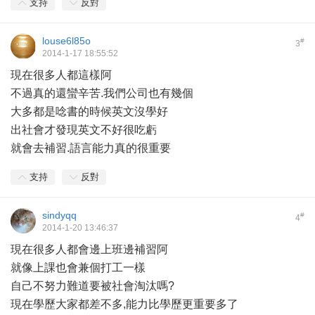
支持
反對
louse6l85o
#
3
2014-1-17 18:55:52
現在很多人都這樣阿
不過真的還蠻辛苦.我們公司也有幾個
大多都是唸書的時候英文沒學好
出社會才發現英文不好很吃虧
就會去補習.語言能力真的很重要
支持
反對
sindyqq
#
4
2014-1-20 13:46:37
現在很多人都會邊上班邊補習阿
就像上課也會兼個打工一樣
自己不努力難道要被社會淘汰嗎?
現在學歷大家都差不多,能力比學歷更重要多了