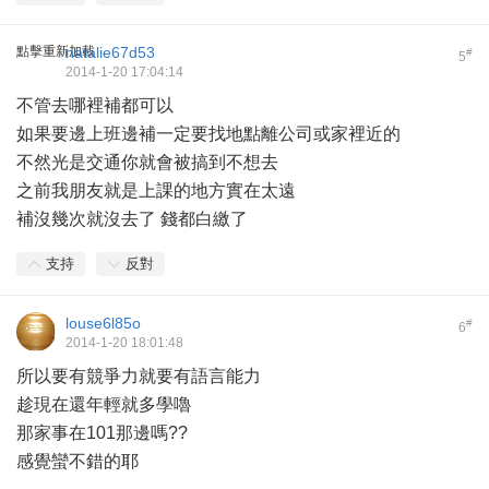
點擊重新加載
natalie67d53
#
5
2014-1-20 17:04:14
不管去哪裡補都可以
如果要邊上班邊補一定要找地點離公司或家裡近的
不然光是交通你就會被搞到不想去
之前我朋友就是上課的地方實在太遠
補沒幾次就沒去了 錢都白繳了
支持
反對
louse6l85o
#
6
2014-1-20 18:01:48
所以要有競爭力就要有語言能力
趁現在還年輕就多學嚕
那家事在101那邊嗎??
感覺蠻不錯的耶