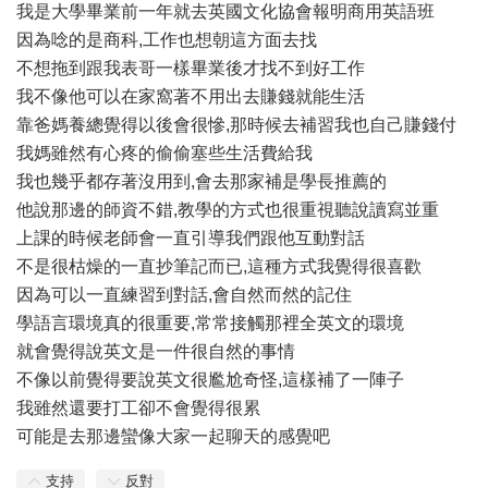
我是大學畢業前一年就去英國文化協會報明商用英語班
因為唸的是商科,工作也想朝這方面去找
不想拖到跟我表哥一樣畢業後才找不到好工作
我不像他可以在家窩著不用出去賺錢就能生活
靠爸媽養總覺得以後會很慘,那時候去補習我也自己賺錢付
我媽雖然有心疼的偷偷塞些生活費給我
我也幾乎都存著沒用到,會去那家補是學長推薦的
他說那邊的師資不錯,教學的方式也很重視聽說讀寫並重
上課的時候老師會一直引導我們跟他互動對話
不是很枯燥的一直抄筆記而已,這種方式我覺得很喜歡
因為可以一直練習到對話,會自然而然的記住
學語言環境真的很重要,常常接觸那裡全英文的環境
就會覺得說英文是一件很自然的事情
不像以前覺得要說英文很尷尬奇怪,這樣補了一陣子
我雖然還要打工卻不會覺得很累
可能是去那邊蠻像大家一起聊天的感覺吧
支持
反對