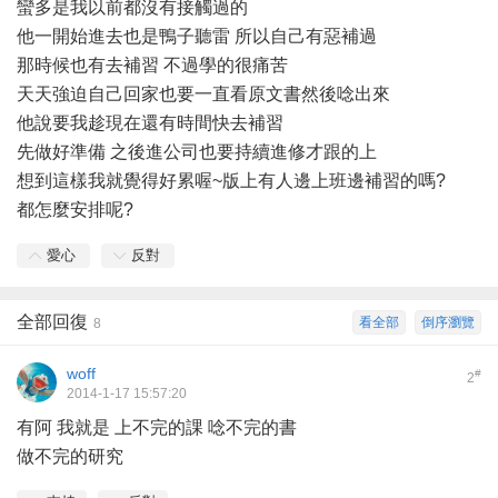
蠻多是我以前都沒有接觸過的
他一開始進去也是鴨子聽雷 所以自己有惡補過
那時候也有去補習 不過學的很痛苦
天天強迫自己回家也要一直看原文書然後唸出來
他說要我趁現在還有時間快去補習
先做好準備 之後進公司也要持續進修才跟的上
想到這樣我就覺得好累喔~版上有人邊上班邊補習的嗎?
都怎麼安排呢?
愛心
反對
全部回復
看全部
倒序瀏覽
8
woff
#
2
2014-1-17 15:57:20
有阿 我就是 上不完的課 唸不完的書
做不完的研究