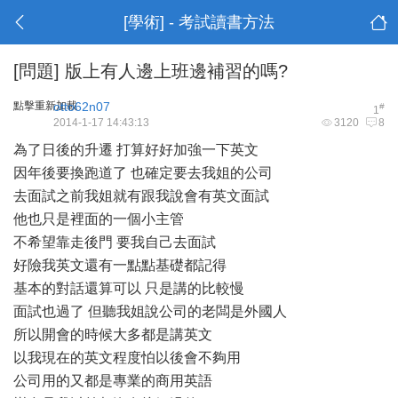
[學術] - 考試讀書方法
[問題]
版上有人邊上班邊補習的嗎?
點擊重新加載
otto62n07
#
1
2014-1-17 14:43:13
3120
8
為了日後的升遷 打算好好加強一下英文
因年後要換跑道了 也確定要去我姐的公司
去面試之前我姐就有跟我說會有英文面試
他也只是裡面的一個小主管
不希望靠走後門 要我自己去面試
好險我英文還有一點點基礎都記得
基本的對話還算可以 只是講的比較慢
面試也過了 但聽我姐說公司的老闆是外國人
所以開會的時候大多都是講英文
以我現在的英文程度怕以後會不夠用
公司用的又都是專業的商用英語