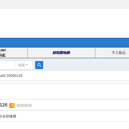
.net
綠能購物網
手工藝品、
分紅
搜索
搜
ld 20090126
索
126
火
[複製鏈接]
示全部樓層