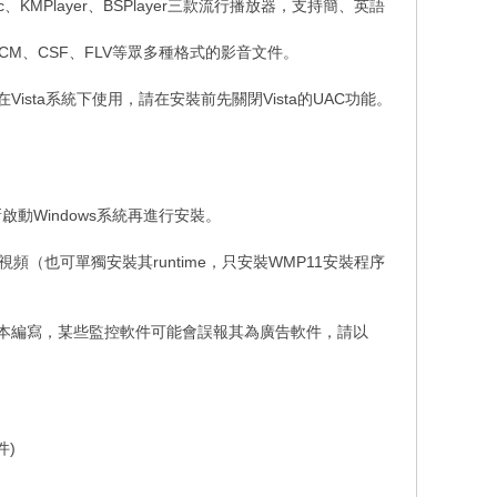
、KMPlayer、BSPlayer三款流行播放器，支持簡、英語
、SCM、CSF、FLV等眾多種格式的影音文件。
s9x，如需在Vista系統下使用，請在安裝前先關閉Vista的UAC功能。
啟動Windows系統再進行安裝。
解碼VC-1視頻（也可單獨安裝其runtime，只安裝WMP11安裝程序
腳本編寫，某些監控軟件可能會誤報其為廣告軟件，請以
認組件)