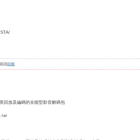
STA/
容請
回復
完美回放及編碼的全能型影音解碼包
rar