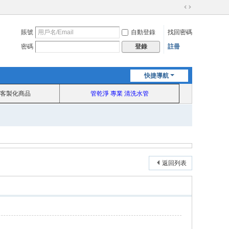
切
換
賬號
自動登錄
找回密碼
到
寬
密碼
註冊
登錄
版
快捷導航
客製化商品
管乾淨 專業 清洗水管
返回列表