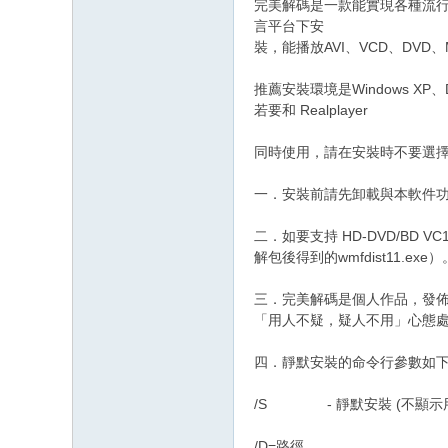
完美解碼是一款能實現各種流行視頻、
言平台下安
裝，能播放AVI、VCD、DVD、
推薦安裝環境是Windows XP、Di
若要和 Realplayer
同時使用，請在安裝時不要選擇Re
一．安裝前請先卸載與本軟件功
二．如要支持 HD-DVD/BD VC
解包後得到的wmfdist11.e
三．完美解碼是個人作品，發佈
「用人不疑，疑人不用」心
四．靜默安裝的命令行參數
/S - 靜默安裝 (不顯
/D=路徑