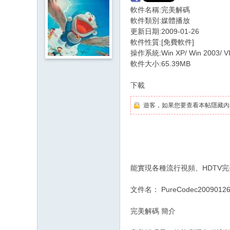
軟件名稱:完美解碼
軟件類別:媒體播放
更新日期:2009-01-26
軟件性質:[免費軟件]
操作系統:Win XP/ Win 2003/ VI
軟件大小:65.39MB
下載
遊客，如果您要查看本帖隱藏內
能實現各種流行視頻、HDTV
文件名： PureCodec20090126.
完美解碼 簡介