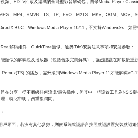
HDTV回放及編碼的全能型影音解碼包，自帶Media Player Classic
MPG、MP4、RMVB、TS、TP、EVO、M2TS、MKV、OGM、MOV
rectX 9.0C、Windows Media Player 10/11，不支持Window
al解碼組件，QuickTime類似。迪奧(Dio)安裝注意事項和安裝參數：
能類似的解碼包及播放器（包括舊版完美解碼），強烈建議在卸載後重新
1 Remux(TS) 的播放，需升級到Windows Media Player 11才能
xe）。
旨在分享，從不捆綁任何流氓/廣告插件，但其中一些設置工具為NSIS
態處理，特此申明，勿重複詢問。
如下：
示用戶界面，若沒有其他參數，則依系統默認語言按照默認設置安裝默