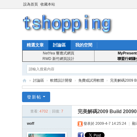
設為首頁
收藏本站
精選文章
討論區
我的空間
NetYea 響應式網頁
MyPresent
RWD 新竹網頁設計
聯盟行銷賺
»
討論區
›
軟體設計開發
›
免費或試用軟體
›
完美解碼2009 Bui
T
發新帖
S
ho
完美解碼2009 Build 20090
查看:
4702
|
回復:
7
pp
woff
發表於 2009-4-7 14:25:24
|
顯
in
g