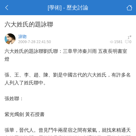
[學術] - 歷史討論
六大姓氏的題詠聯
淚吻
#
1
2009-7-28 22:41:50
1581
0
六大姓氏的題詠聯劉氏聯：三章早沛秦川雨 五夜長明書室
燈
張、王、李、趙、陳、劉是中國古代的六大姓氏，有許多名
人列入了姓氏聯中。
張姓聯：
紫光燭劍 黃石授書
張華，晉代人。曾見鬥牛兩星宿之間有紫氣，就找來精通天