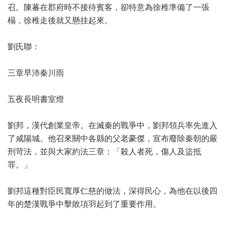
召。陳蕃在郡府時不接待賓客，卻特意為徐稚準備了一張
榻，徐稚走後就又懸挂起來。
劉氏聯：
三章早沛秦川雨
五夜長明書室燈
劉邦，漢代創業皇帝。在滅秦的戰爭中，劉邦領兵率先進入
了咸陽城。他召來關中各縣的父老豪傑，宣布廢除秦朝的嚴
刑苛法，並與大家約法三章：「殺人者死，傷人及盜抵
罪。」
劉邦這種對臣民寬厚仁慈的做法，深得民心，為他在以後四
年的楚漢戰爭中擊敗項羽起到了重要作用。