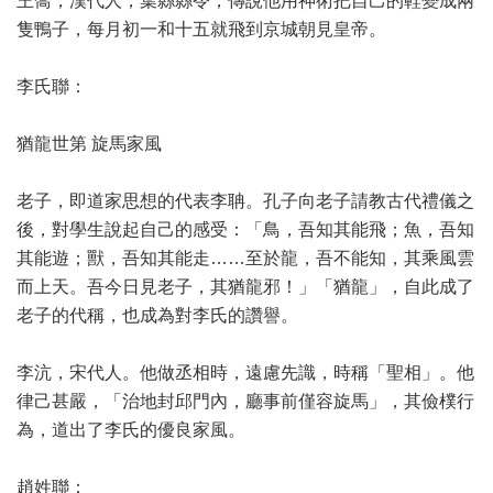
王喬，漢代人，葉縣縣令，傳說他用神術把自己的鞋變成兩
隻鴨子，每月初一和十五就飛到京城朝見皇帝。
李氏聯：
猶龍世第 旋馬家風
老子，即道家思想的代表李聃。孔子向老子請教古代禮儀之
後，對學生說起自己的感受：「鳥，吾知其能飛；魚，吾知
其能遊；獸，吾知其能走……至於龍，吾不能知，其乘風雲
而上天。吾今日見老子，其猶龍邪！」「猶龍」，自此成了
老子的代稱，也成為對李氏的讚譽。
李沆，宋代人。他做丞相時，遠慮先識，時稱「聖相」。他
律己甚嚴，「治地封邱門內，廳事前僅容旋馬」，其儉樸行
為，道出了李氏的優良家風。
趙姓聯：