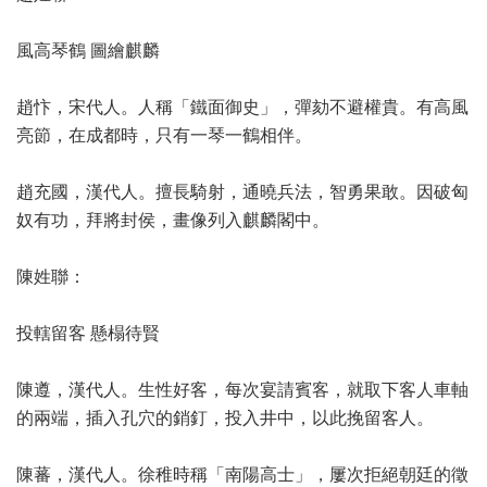
風高琴鶴 圖繪麒麟
趙忭，宋代人。人稱「鐵面御史」，彈劾不避權貴。有高風
亮節，在成都時，只有一琴一鶴相伴。
趙充國，漢代人。擅長騎射，通曉兵法，智勇果敢。因破匈
奴有功，拜將封侯，畫像列入麒麟閣中。
陳姓聯：
投轄留客 懸榻待賢
陳遵，漢代人。生性好客，每次宴請賓客，就取下客人車軸
的兩端，插入孔穴的銷釘，投入井中，以此挽留客人。
陳蕃，漢代人。徐稚時稱「南陽高士」，屢次拒絕朝廷的徵