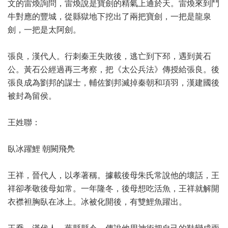
文的雷煥詢問，雷煥說是寶劍的精氣上通於天。雷煥來到鬥
牛對應的豐城，從縣獄地下挖出了兩把寶劍，一把是龍泉
劍，一把是太阿劍。
張良，漢代人。行刺秦王失敗後，逃亡到下邳，遇到黃石
公。黃石公經過再三考察，把《太公兵法》傳授給張良。後
張良成為劉邦的謀士，輔佐劉邦滅掉秦朝和項羽，漢建國後
被封為留侯。
王姓聯：
臥冰躍鯉 朝闕飛鳧
王祥，晉代人，以孝著稱。據載後母朱氏常說他的壞話，王
祥卻孝敬後母如常。一年隆冬，後母想吃活魚，王祥就解開
衣襟袒胸臥在冰上。冰被化開後，有雙鯉魚躍出。