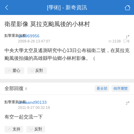
[學術] - 新奇資訊
衛星影像 莫拉克颱風後的小林村
點擊重新加載
qa5969956
#
1
2009-8-26 13:47:07
2138
6
中央大學太空及遙測研究中心13日公布福衛二號，在莫拉克
颱風後拍攝的高雄縣甲仙鄉小林村影像。（
愛心
反對
全部回復
看全部
倒序瀏覽
6
點擊重新加載
annaand90133
#
2
2011-9-27 00:32:19
有空一起交流一下
支持
反對