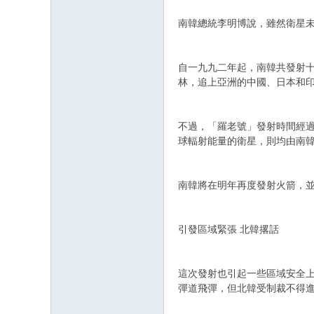
南韓總統李明博說，雖然衛星
自一九九二年起，南韓共發射
林，追上亞洲的中國、日本和
不過，「羅老號」發射時間經
球輻射能量的衛星，則均由南
南韓將在明年再度發射火箭，並
引發區域緊張 北韓撂話
這次發射也引起一些區域安全
彈道飛彈，但北韓受制裁不得