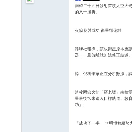
南韓二十五日發射首枚太空火
的又一挫折。
火箭發射成功 衛星卻偏離
韓聯社報導，該枚衛星原本應
器，一旦偏離就無法修正航道
韓、俄科學家正在分析數據，
這枚兩節火箭「羅老號」南韓
星最後卻未進入目標軌道。教
功」。
「成功了一半」 李明博勉續努