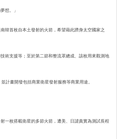
的夢想。」
是南韓首枚自本土發射的火箭，希望藉此躋身太空國家之
和技術支援等；至於第二節和整流罩總成、該枚用來觀測地
，並計畫開發包括商業衛星發射服務等商業用途。
發射一枚搭載衛星的多節火箭，遭美、日譴責實為測試長程