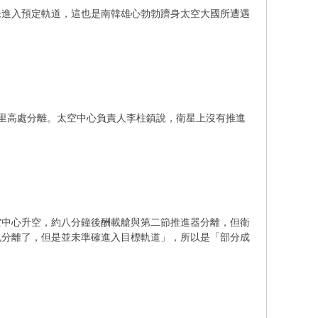
未進入預定軌道，這也是南韓雄心勃勃躋身太空大國所遭遇
里高處分離。太空中心負責人李柱鎮說，衛星上沒有推進
空中心升空，約八分鐘後酬載艙與第二節推進器分離，但衛
也分離了，但是並未準確進入目標軌道」，所以是「部分成