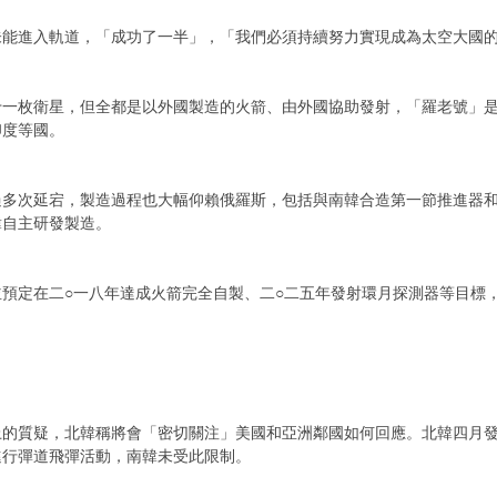
未能進入軌道，「成功了一半」，「我們必須持續努力實現成為太空大國
十一枚衛星，但全都是以外國製造的火箭、由外國協助發射，「羅老號」
印度等國。
過多次延宕，製造過程也大幅仰賴俄羅斯，包括與南韓合造第一節推進器
韓自主研發製造。
預定在二○一八年達成火箭完全自製、二○二五年發射環月探測器等目標
上的質疑，北韓稱將會「密切關注」美國和亞洲鄰國如何回應。北韓四月
進行彈道飛彈活動，南韓未受此限制。