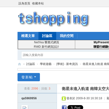
設為首頁
收藏本站
精選文章
討論區
我的空間
NetYea 響應式網頁
MyPresent
RWD 新竹網頁設計
聯盟行銷賺
»
討論區
›
學術遊藝
›
[學術] - 新奇資訊
›
衛星未進入軌道 南
T
發新帖
S
ho
衛星未進入軌道 南韓太空
查看:
2096
|
回復:
3
pp
qa5969956
發表於 2009-8-30 16:30:18
|
in
g