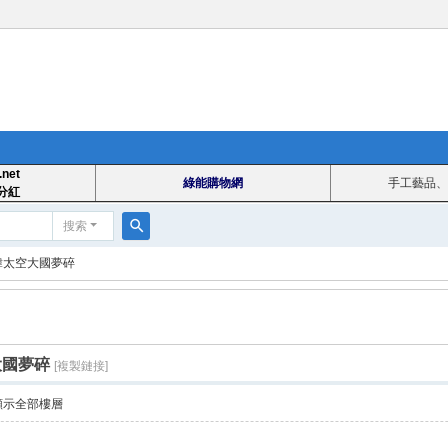
.net
綠能購物網
手工藝品、
分紅
搜索
搜
韓太空大國夢碎
索
大國夢碎
[複製鏈接]
顯示全部樓層