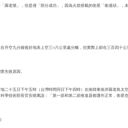
箭「羅老號」，但是僅「部分成功」，因為火箭搭載的衛星「衝過頭」，
該在升空九分鐘後於地表上空三○六公里處分離，但實際上卻在三百四十公
。
調查失敗原因。
當地二十五日下午五時（台灣時間同日下午四時）在南韓東南岸羅老島太
育科學技術部長官安炳萬說：「第一節和第二節推進器都運作正常，衛星
力