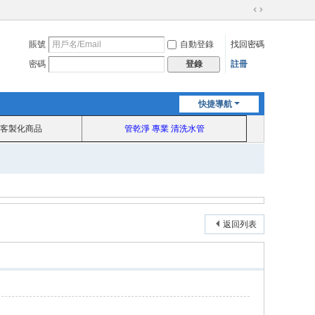
切
換
賬號
自動登錄
找回密碼
到
寬
密碼
註冊
登錄
版
快捷導航
客製化商品
管乾淨 專業 清洗水管
返回列表