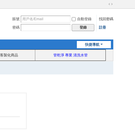
切
換
賬號
自動登錄
找回密碼
到
寬
密碼
註冊
登錄
版
快捷導航
客製化商品
管乾淨 專業 清洗水管