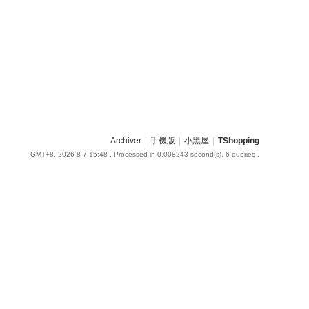
Archiver
|
手機版
|
小黑屋
|
TShopping
GMT+8, 2026-8-7 15:48
, Processed in 0.008243 second(s), 6 queries .