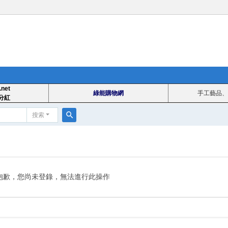
.net
綠能購物網
手工藝品、
分紅
搜索
搜
索
抱歉，您尚未登錄，無法進行此操作