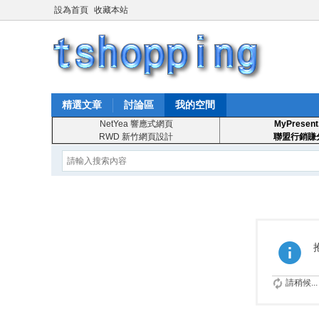
設為首頁
收藏本站
精選文章
討論區
我的空間
NetYea 響應式網頁
MyPresent
RWD 新竹網頁設計
聯盟行銷賺
請稍候...