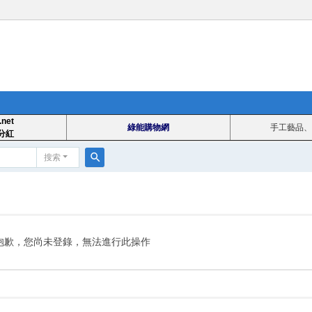
.net
綠能購物網
手工藝品、
分紅
搜索
搜
索
抱歉，您尚未登錄，無法進行此操作