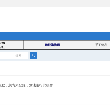
.net
綠能購物網
手工藝品、
分紅
搜索
搜
索
抱歉，您尚未登錄，無法進行此操作