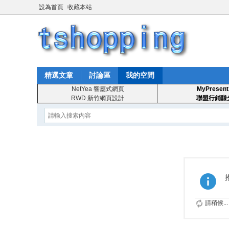
設為首頁
收藏本站
精選文章
討論區
我的空間
NetYea 響應式網頁
MyPresent
RWD 新竹網頁設計
聯盟行銷賺
請稍候...