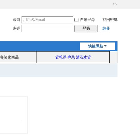
切
換
賬號
自動登錄
找回密碼
到
寬
密碼
註冊
登錄
版
快捷導航
客製化商品
管乾淨 專業 清洗水管