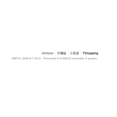
Archiver
|
手機版
|
小黑屋
|
TShopping
GMT+8, 2026-8-7 04:41
, Processed in 0.008115 second(s), 6 queries .