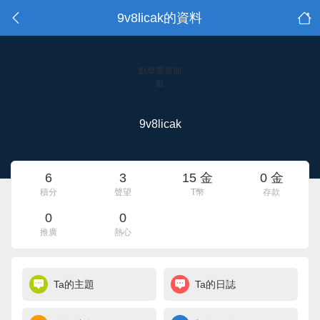
9v8licak的資料
點擊重新加
載
9v8licak
6
3
15 金
0 金
積分
聲望
T幣
存款
0
0
推廣
熱心
Ta的主題
Ta的日誌