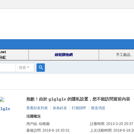
.net
綠能購物網
手工藝品、
分紅
搜索
搜
索
抱歉！由於 g1g1g1x 的隱私設置，您不能訪問當前內容
查看好友列表
|
加為好友
|
打個招呼
|
發送消息
1g1x
活躍概況
用戶組:
幼稚園
註冊時間: 2013-3-20 20:37
最後訪問: 2018-6-18 20:31
上次活動時間: 2018-6-18 20