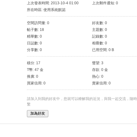
上次發表時間: 2013-10-4 01:00
上次郵件通知: 0
所在時區: 使用系統默認
空間訪問量: 0
好友數: 0
帖子數: 18
主題數: 0
精華數: 0
記錄數: 0
日誌數: 0
相冊數: 0
分享數: 0
已用空間: 0 B
積分: 17
聲望: 3
T幣: 47 金
存款: 0 金
推廣: 0
熱心: 0
買家信用: 0
賣家信用: 0
請加入到我的好友中，您就可以瞭解我的近況，與我一起交流，隨時
繫
加為好友