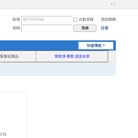
切
換
賬號
自動登錄
找回密碼
到
寬
密碼
註冊
登錄
版
快捷導航
客製化商品
管乾淨 專業 清洗水管
:31