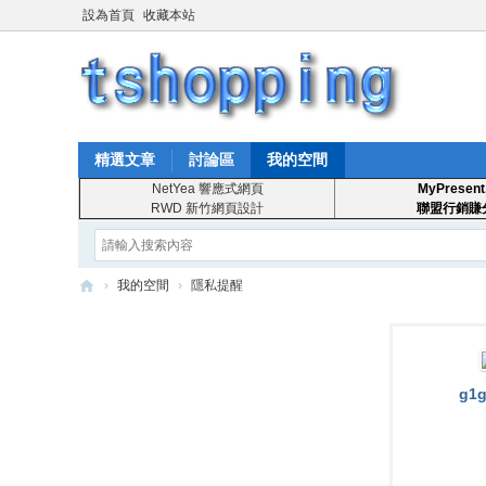
設為首頁
收藏本站
精選文章
討論區
我的空間
NetYea 響應式網頁
MyPresent
RWD 新竹網頁設計
聯盟行銷賺
›
我的空間
›
隱私提醒
T
S
ho
g1g
pp
in
g