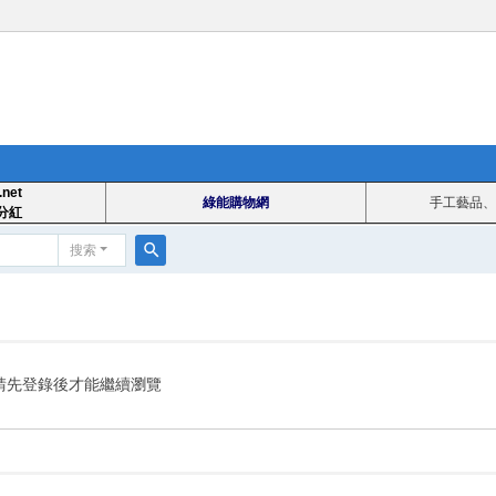
.net
綠能購物網
手工藝品、
分紅
搜索
搜
索
請先登錄後才能繼續瀏覽