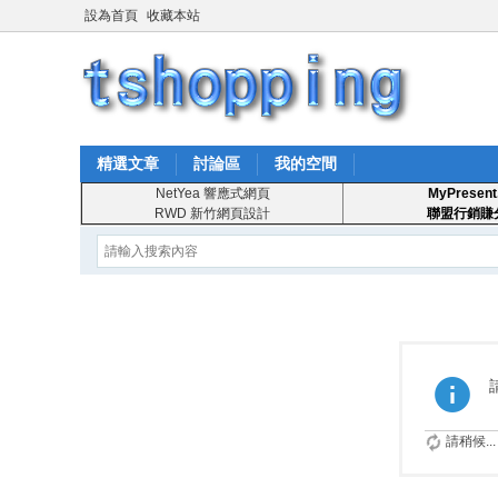
設為首頁
收藏本站
精選文章
討論區
我的空間
NetYea 響應式網頁
MyPresent
RWD 新竹網頁設計
聯盟行銷賺
請稍候...