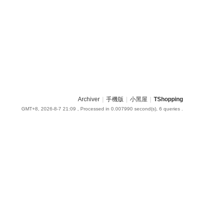
Archiver
|
手機版
|
小黑屋
|
TShopping
GMT+8, 2026-8-7 21:09
, Processed in 0.007990 second(s), 6 queries .