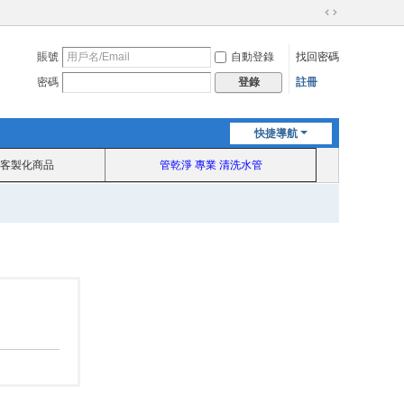
切
換
賬號
自動登錄
找回密碼
到
寬
密碼
註冊
登錄
版
快捷導航
客製化商品
管乾淨 專業 清洗水管