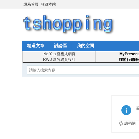
設為首頁
收藏本站
精選文章
討論區
我的空間
NetYea 響應式網頁
MyPresent
RWD 新竹網頁設計
聯盟行銷賺
請稍候...