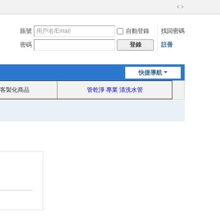
切
換
賬號
自動登錄
找回密碼
到
寬
密碼
註冊
登錄
版
快捷導航
客製化商品
管乾淨 專業 清洗水管