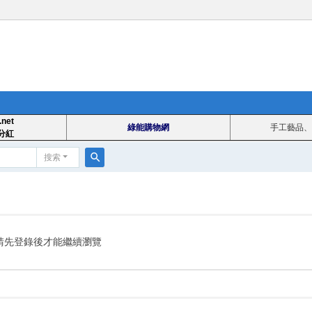
.net
綠能購物網
手工藝品、
分紅
搜索
搜
索
請先登錄後才能繼續瀏覽