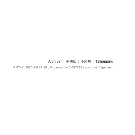
Archiver
|
手機版
|
小黑屋
|
TShopping
GMT+8, 2026-8-8 02:20
, Processed in 0.007779 second(s), 6 queries .