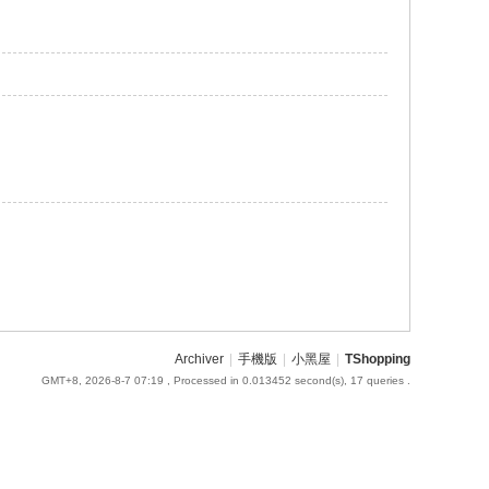
Archiver
|
手機版
|
小黑屋
|
TShopping
GMT+8, 2026-8-7 07:19
, Processed in 0.013452 second(s), 17 queries .