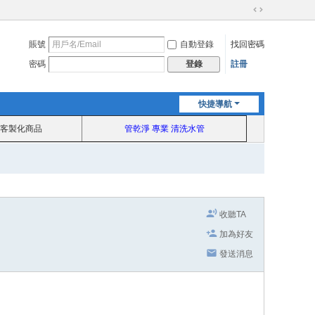
切
換
賬號
自動登錄
找回密碼
到
寬
密碼
註冊
登錄
版
快捷導航
客製化商品
管乾淨 專業 清洗水管
收聽TA
加為好友
發送消息