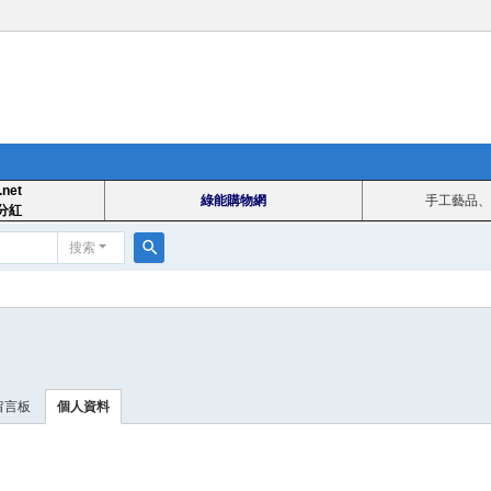
.net
綠能購物網
手工藝品、
分紅
搜索
搜
索
留言板
個人資料