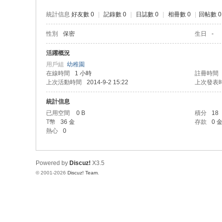
統計信息
好友數 0
|
記錄數 0
|
日誌數 0
|
相冊數 0
|
回帖數 0
性別
保密
生日
-
活躍概況
用戶組
幼稚園
在線時間
1 小時
註冊時間
上次活動時間
2014-9-2 15:22
上次發表
統計信息
已用空間
0 B
積分
18
T幣
36 金
存款
0 
熱心
0
Powered by
Discuz!
X3.5
© 2001-2026
Discuz! Team
.