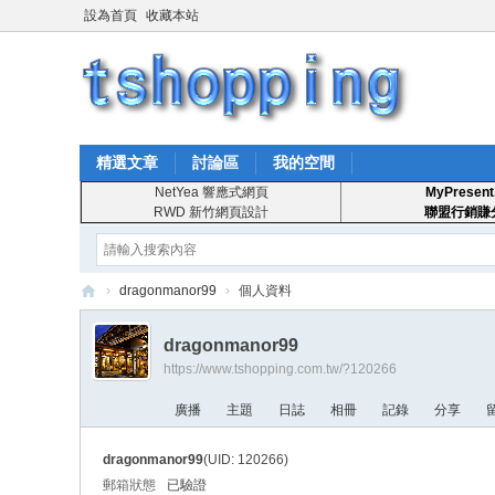
設為首頁
收藏本站
精選文章
討論區
我的空間
NetYea 響應式網頁
MyPresent
RWD 新竹網頁設計
聯盟行銷賺
›
dragonmanor99
›
個人資料
T
dragonmanor99
S
https://www.tshopping.com.tw/?120266
ho
廣播
主題
日誌
相冊
記錄
分享
pp
in
dragonmanor99
(UID: 120266)
g
郵箱狀態
已驗證