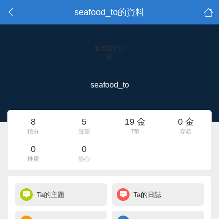
seafood_to的資料
點擊重新加
載
seafood_to
8
5
19 金
0 金
積分
聲望
T幣
存款
0
0
推廣
熱心
Ta的主題
Ta的日誌