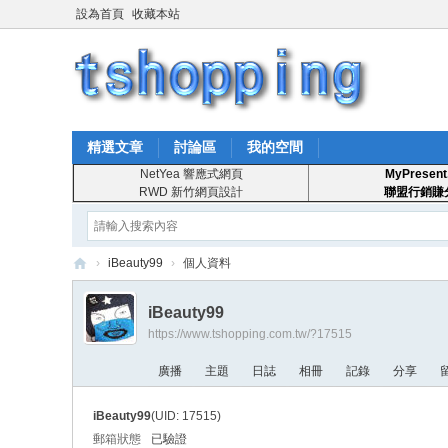
設為首頁
收藏本站
精選文章
討論區
我的空間
NetYea 響應式網頁
MyPresent
RWD 新竹網頁設計
聯盟行銷賺
›
iBeauty99
›
個人資料
T
iBeauty99
S
https://www.tshopping.com.tw/?17515
ho
廣播
主題
日誌
相冊
記錄
分享
pp
in
iBeauty99
(UID: 17515)
g
郵箱狀態
已驗證