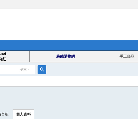
.net
綠能購物網
手工藝品、
分紅
搜索
搜
索
留言板
個人資料