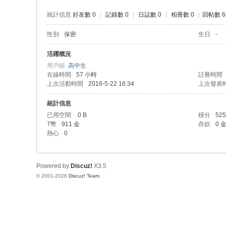
統計信息
好友數 0
|
記錄數 0
|
日誌數 0
|
相冊數 0
|
回帖數 6
性別
保密
生日
-
活躍概況
用戶組
高中生
在線時間
57 小時
註冊時間
上次活動時間
2016-5-22 16:34
上次發表
統計信息
已用空間
0 B
積分
525
T幣
911 金
存款
0 
熱心
0
Powered by
Discuz!
X3.5
© 2001-2026
Discuz! Team
.