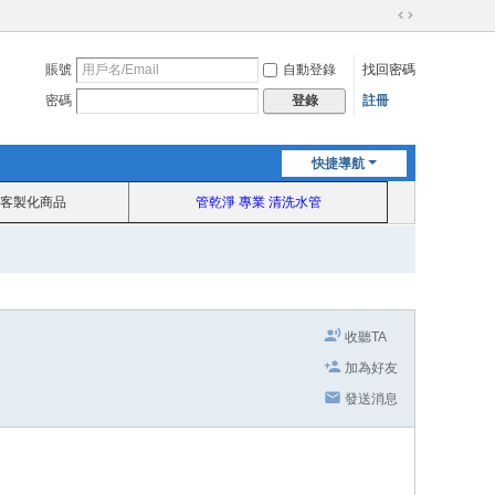
切
換
賬號
自動登錄
找回密碼
到
寬
密碼
註冊
登錄
版
快捷導航
客製化商品
管乾淨 專業 清洗水管
收聽TA
加為好友
發送消息