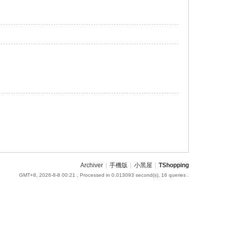
Archiver
|
手機版
|
小黑屋
|
TShopping
GMT+8, 2026-8-8 00:21
, Processed in 0.013093 second(s), 16 queries .