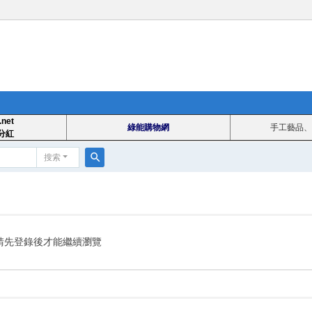
.net
綠能購物網
手工藝品、
分紅
搜索
搜
索
請先登錄後才能繼續瀏覽