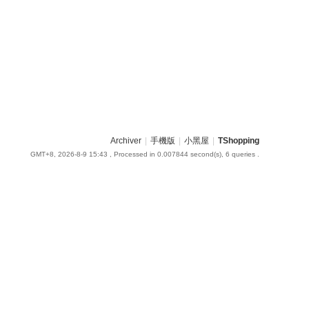
Archiver
|
手機版
|
小黑屋
|
TShopping
GMT+8, 2026-8-9 15:43
, Processed in 0.007844 second(s), 6 queries .