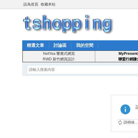
設為首頁
收藏本站
精選文章
討論區
我的空間
NetYea 響應式網頁
MyPresent
RWD 新竹網頁設計
聯盟行銷賺
請稍候...