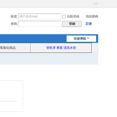
切
換
賬號
自動登錄
找回密碼
到
寬
密碼
註冊
登錄
版
快捷導航
客製化商品
管乾淨 專業 清洗水管