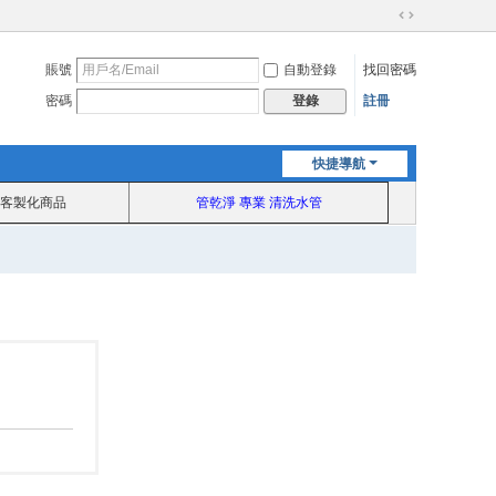
切
換
賬號
自動登錄
找回密碼
到
寬
密碼
註冊
登錄
版
快捷導航
客製化商品
管乾淨 專業 清洗水管