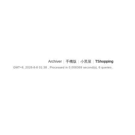
Archiver
|
手機版
|
小黑屋
|
TShopping
GMT+8, 2026-8-8 01:38
, Processed in 0.008369 second(s), 6 queries .