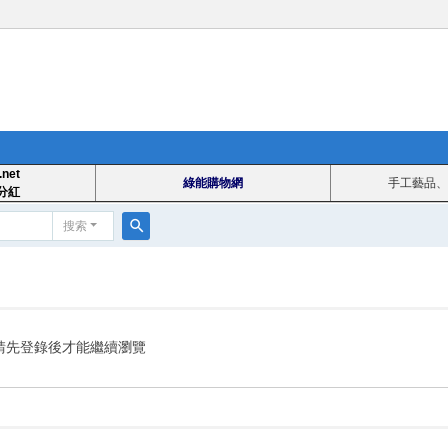
.net
綠能購物網
手工藝品、
分紅
搜索
搜
索
請先登錄後才能繼續瀏覽