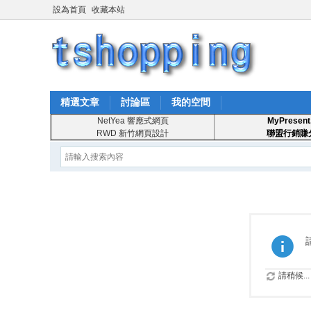
設為首頁
收藏本站
精選文章
討論區
我的空間
NetYea 響應式網頁
MyPresent
RWD 新竹網頁設計
聯盟行銷賺
請稍候...