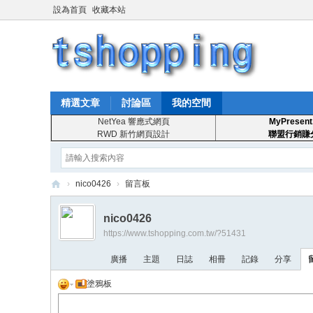
設為首頁
收藏本站
精選文章
討論區
我的空間
NetYea 響應式網頁
MyPresent
RWD 新竹網頁設計
聯盟行銷賺
›
nico0426
›
留言板
T
nico0426
S
https://www.tshopping.com.tw/?51431
ho
廣播
主題
日誌
相冊
記錄
分享
pp
塗鴉板
in
g