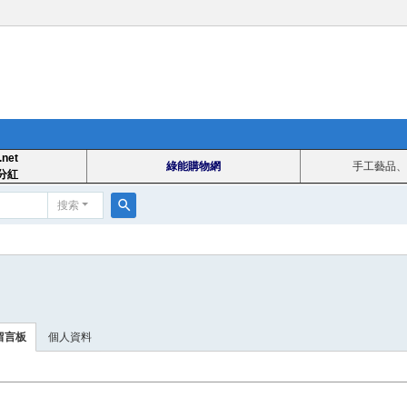
.net
綠能購物網
手工藝品、
分紅
搜索
搜
索
留言板
個人資料