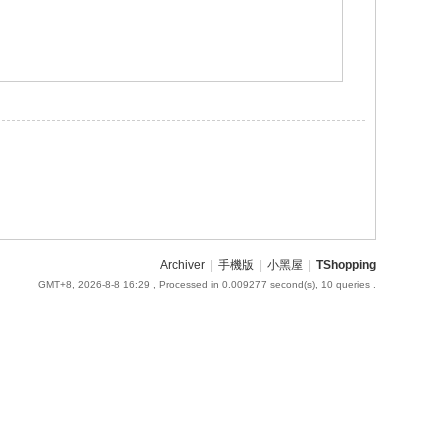
Archiver
|
手機版
|
小黑屋
|
TShopping
GMT+8, 2026-8-8 16:29
, Processed in 0.009277 second(s), 10 queries .