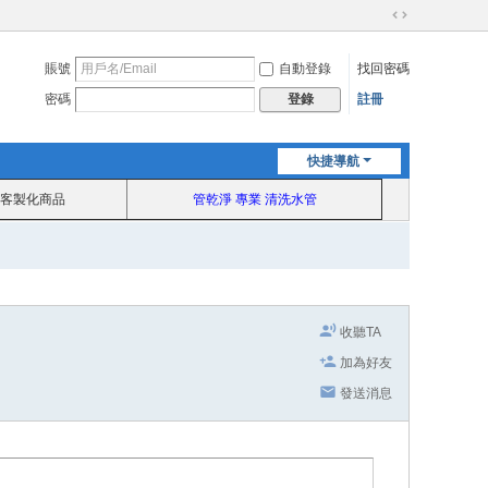
切
換
賬號
自動登錄
找回密碼
到
寬
密碼
註冊
登錄
版
快捷導航
客製化商品
管乾淨 專業 清洗水管
收聽TA
加為好友
發送消息