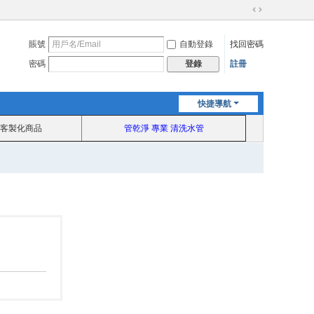
切
換
賬號
自動登錄
找回密碼
到
寬
密碼
註冊
登錄
版
快捷導航
客製化商品
管乾淨 專業 清洗水管