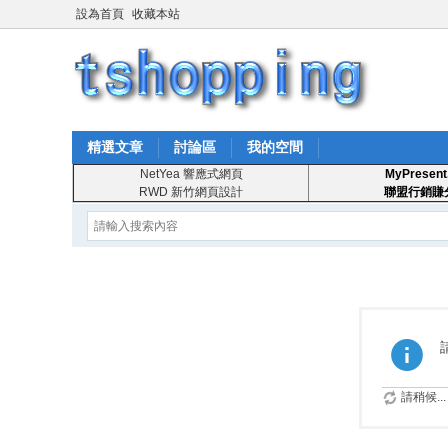
設為首頁
收藏本站
精選文章
討論區
我的空間
NetYea 響應式網頁
MyPresent
RWD 新竹網頁設計
聯盟行銷賺
請稍候...