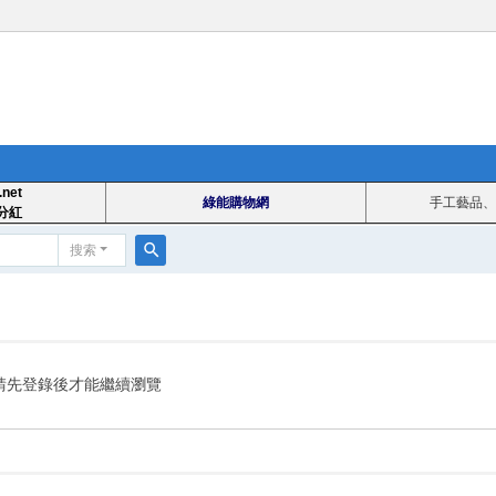
.net
綠能購物網
手工藝品、
分紅
搜索
搜
索
請先登錄後才能繼續瀏覽