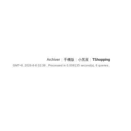
Archiver
|
手機版
|
小黑屋
|
TShopping
GMT+8, 2026-8-8 02:38
, Processed in 0.008135 second(s), 6 queries .