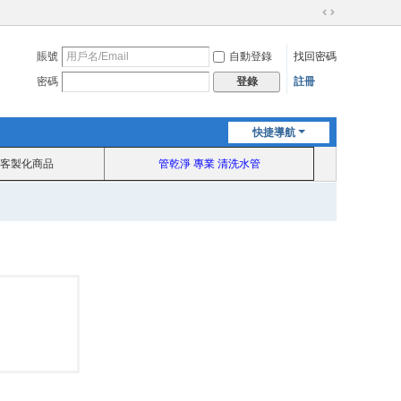
切
換
賬號
自動登錄
找回密碼
到
寬
密碼
註冊
登錄
版
快捷導航
客製化商品
管乾淨 專業 清洗水管