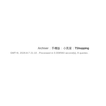
Archiver
|
手機版
|
小黑屋
|
TShopping
GMT+8, 2026-8-7 21:10
, Processed in 0.008583 second(s), 8 queries .