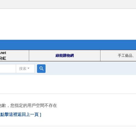
.net
綠能購物網
手工藝品、
分紅
搜索
搜
索
抱歉，您指定的用戶空間不存在
[ 點擊這裡返回上一頁 ]