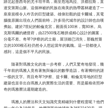
跡北起墨西哥的尤卡坦半島，南至危地馬拉、洪都拉斯，直
達安第斯山脈。這個神祕的民族在南美的熱帶叢林建造了一
座座規模令人咋舌的巨型建築。雄偉壯觀的提卡爾城，其電
腦復原圖出現在人們面前時，許多現代城市的設計師也自嘆
弗如。建於7世紀的帕倫克宮，殿面長100米，寬80米。烏
克斯瑪爾的總督府，由22500塊石雕拼成精心設計的圖案，
分毫不差。奇琴?伊察的武士廟，屋頂雖已消失，那巍然聳
立的1000根石柱仍然令人想起當年的氣魄。這一切都使人
感到，這是個不平凡的民族。
隨著對瑪雅文化的進一步考察，人們又驚奇地發現，幾
千年前的瑪雅人竟有著無與倫比的數學造詣，有著獨特的謎
一樣的文字。而且奇琴?伊察、提卡爾、帕倫克等地的巨型
建築也並非出自瑪雅人的實際生活的需要、而是嚴格依照神
奇的瑪雅曆法週期建造的。
瑪雅人的曆法和天文知識究竟精確到什麼程度呢？他們