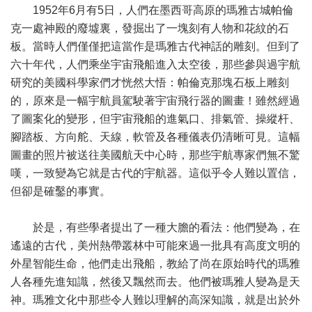
1952年6月有5日，人們在墨西哥高原的瑪雅古城帕倫
克一處神殿的廢墟裏，發掘出了一塊刻有人物和花紋的石
板。當時人們僅僅把這當作是瑪雅古代神話的雕刻。但到了
六十年代，人們乘坐宇宙飛船進入太空後，那些參與過宇航
研究的美國科學家們才恍然大悟：帕倫克那塊石板上雕刻
的，原來是一幅宇航員駕駛著宇宙飛行器的圖畫！雖然經過
了圖案化的變形，但宇宙飛船的進氣口、排氣管、操縱杆、
腳踏板、方向舵、天線，軟管及各種儀表仍清晰可見。這幅
圖畫的照片被送往美國航天中心時，那些宇航專家們無不驚
嘆，一致變為它就是古代的宇航器。這似乎令人難以置信，
但卻是確鑿的事實。
於是，有些學者提出了一種大膽的看法：他們變為，在
遙遠的古代，美州熱帶叢林中可能來過一批具有高度文明的
外星智能生命，他們走出飛船，教給了尚在原始時代的瑪雅
人各種先進知識，然後又飄然而去。他們被瑪雅人變為是天
神。瑪雅文化中那些令人難以理解的高深知識，就是出於外