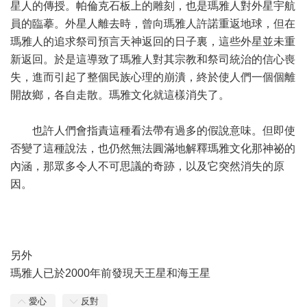
星人的傳授。帕倫克石板上的雕刻，也是瑪雅人對外星宇航
員的臨摹。外星人離去時，曾向瑪雅人許諾重返地球，但在
瑪雅人的追求祭司預言天神返回的日子裏，這些外星並未重
新返回。於是這導致了瑪雅人對其宗教和祭司統治的信心喪
失，進而引起了整個民族心理的崩潰，終於使人們一個個離
開故鄉，各自走散。瑪雅文化就這樣消失了。
也許人們會指責這種看法帶有過多的假說意味。但即使
否變了這種說法，也仍然無法圓滿地解釋瑪雅文化那神祕的
內涵，那眾多令人不可思議的奇跡，以及它突然消失的原
因。
另外
瑪雅人已於2000年前發現天王星和海王星
愛心
反對