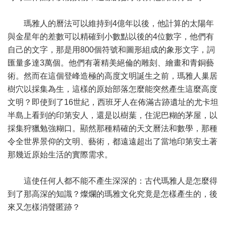
瑪雅人的曆法可以維持到4億年以後，他計算的太陽年
與金星年的差數可以精確到小數點以後的4位數字，他們有
自己的文字，那是用800個符號和圖形組成的象形文字，詞
匯量多達3萬個。他們有著精美絕倫的雕刻、繪畫和青銅藝
術。然而在這個登峰造極的高度文明誕生之前，瑪雅人巢居
樹穴以採集為生，這樣的原始部落怎麼能突然產生這麼高度
文明？即使到了16世紀，西班牙人在佈滿古跡遺址的尤卡坦
半島上看到的印第安人，還是以樹葉，住泥巴糊的茅屋，以
採集狩獵勉強糊口。顯然那種精確的天文曆法和數學，那種
令全世界景仰的文明、藝術，都遠遠超出了當地印第安土著
那幾近原始生活的實際需求。
這使任何人都不能不產生深深的：古代瑪雅人是怎麼得
到了那高深的知識？燦爛的瑪雅文化究竟是怎樣產生的，後
來又怎樣消聲匿跡？