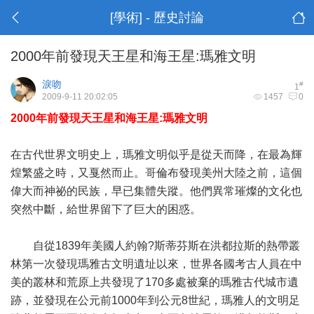
[學術] - 歷史討論
2000年前發現天王星和海王星:瑪雅文明
淚吻
#
1
2009-9-11 20:02:05
1457
0
2000年前發現天王星和海王星:瑪雅文明
在古代世界文明史上，瑪雅文明似乎是從天而降，在最為輝
煌繁盛之時，又戛然而止。哥倫布發現美州大陸之前，這個
偉大而神祕的民族，早已集體失蹤。他們異常璀燦的文化也
突然中斷，給世界留下了巨大的困惑。
自從1839年美國人約翰?斯蒂芬斯在洪都拉斯的熱帶叢
林第一次發現瑪雅古文明遺址以來，世界各國考古人員在中
美的叢林和荒原上共發現了170多處被棄的瑪雅古代城市遺
跡，並發現在公元前1000年到公元8世紀，瑪雅人的文明足