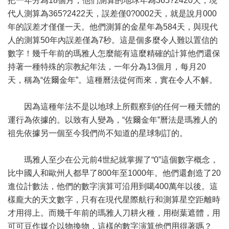
把一年分為18個月，他們測算的地球年為365?2420天，現
代人測算為365?2422天，誤差僅0?0002天，就是說月000
年的誤差才僅僅一天。他們測算的金星年為584天，與現代
人的測算50年內誤差僅為7秒。這是個多麼令人難以置信的
數字！幾千年前的瑪雅人怎麼能有這麼精確的計算他們還保
持著一種特殊的宗教紀年法，一年分為13個月，每月20
天，稱為“佐爾金年”。這種曆法從何而來，實在令人不解。
因為這種年法不是以地球上所觀察到的任何一種天體的
運行為依據的。以致有人變為，“佐爾金年”曆法是瑪雅人的
祖先依據另一個至今我們尚不知道的星球制訂的。
瑪雅人至少在公元前4世紀就掌握了“0”這個數字概念，
比中國人和歐州人都早了800年至1000年。他們還創造了20
進位計數法，他們的數字演算可沿用到噶400萬年以後。這
樣龐大的天文數字，只有在現代星際航行和測算星空距離時
才用得上。而幾千年前的瑪雅人刀耕火種，用樹葉遮體，用
可可豆作媒介以物換物，這樣的數字演算他們用得著嗎？