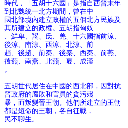
時代，「五胡十六國」是指自西晉末年
到北魏統一北方期間，曾在中
國北部境內建立政權的五個北方民族及
其所建立的政權。五胡指匈奴
、鮮卑、羯、氐、羌。十六國指前涼、
後涼、南涼、西涼、北涼、前
趙、後趙、前秦、後秦、西秦、前燕、
後燕、南燕、北燕、夏、成漢
。
五胡世代居住在中國的西北部，因對抗
晉政府的腐敗和官員的貪污殘
暴，而叛變晉王朝。他們所建立的王朝
都是短命的王朝，各自征戰，
民不聊生。