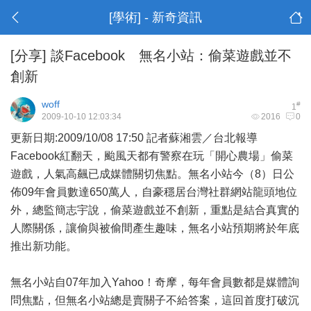
[學術] - 新奇資訊
[分享]
談Facebook 無名小站：偷菜遊戲並不
創新
woff
#
1
2009-10-10 12:03:34
2016
0
更新日期:2009/10/08 17:50 記者蘇湘雲／台北報導
Facebook紅翻天，
颱風
天都有警察在玩「開心農場」偷菜
遊戲，人氣高飆已成媒體關切焦點。
無名小站
今（8）日公
佈09年會員數達650萬人，自豪穩居台灣社群網站龍頭地位
外，總監簡志宇說，偷菜遊戲並不創新，重點是結合真實的
人際關係，讓偷與被偷間產生趣味，無名小站預期將於年底
推出新功能。
無名小站自07年加入Yahoo！奇摩，每年會員數都是媒體詢
問焦點，但無名小站總是賣關子不給答案，這回首度打破沉