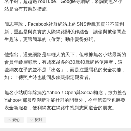
名小站，超越過
YouTube
、
Google
等網站，來詢問無名小
站是否有其應對措施。
簡志宇說，Facebook社群網站上的SNS遊戲其實並不算創
新，重點是與真實的人際網路關係作結合，讓偷與被偷間產
生趣味，更讓簡單的（偷菜）動作變得好玩。
他指出，過去網路是年輕人的天下，但根據無名小站最新的
會員年齡層顯示，有越來越多的30歲40歲網路使用者，這
些網友在乎的並不是「出名」，而是注重隱私的安全功能，
如：上傳照片時也能同步鎖碼指定觀看者。
無名小站明年除擁抱Yahoo！Open與Social概念，致力整合
Yahoo內部服務與新功能社群的開發外，今年第四季也將發
表全新服務，便利網友在網路中找到志同道合的朋友。
愛心
反對