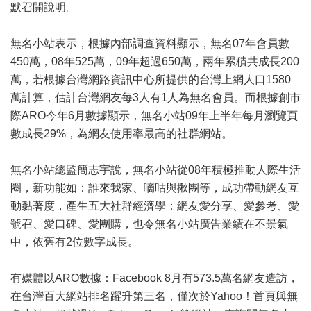
默召開說明。
無名小站表示，根據內部調查資料顯示，無名07年會員數
450萬，08年525萬，09年超過650萬，兩年累積共成長200
萬，若根據台灣網路資訊中心所提供的台灣上網人口1580
萬計算，估計台灣網友每3人有1人為無名會員。而根據創市
際ARO今年6月數據顯示，無名小站09年上半年每月瀏覽頁
數成長29%，為網友使用率最高的社群網站。
無名小站總監簡志宇說，無名小站從08年積極推動人際生活
圈，新功能如：誰來我家、嘀咕與揪團等，成功帶動網友互
動黏著度，產生五大社群經濟學：網友愛分享、愛參考、愛
號召、愛口碑、愛團購，也令無名小站廣告業績在不景氣
中，依舊有2位數字成長。
有媒體以ARO數據：Facebook 8月有573.5萬名網友造訪，
在台灣百大網站排名躍升第三名，僅次於Yahoo！首頁與無